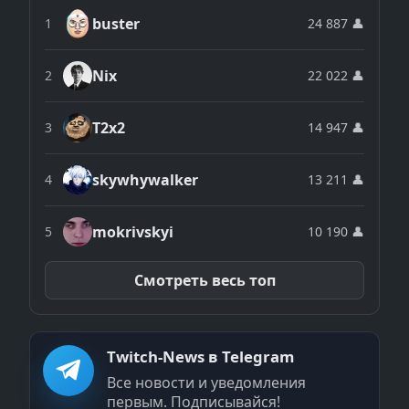
buster
1
24 887 👤
Nix
2
22 022 👤
T2x2
3
14 947 👤
skywhywalker
4
13 211 👤
mokrivskyi
5
10 190 👤
Смотреть весь топ
Twitch-News в Telegram
Все новости и уведомления
первым. Подписывайся!