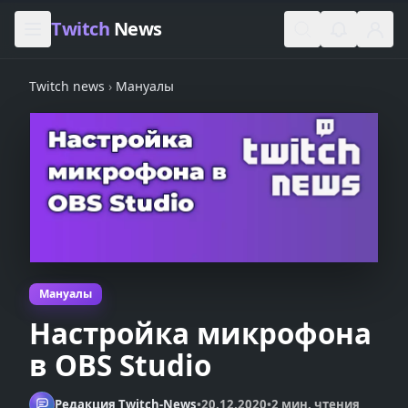
Skip to content
Twitch
News
Twitch news
›
Мануалы
Мануалы
Настройка микрофона
в OBS Studio
Редакция Twitch-News
•
20.12.2020
•
2 мин. чтения