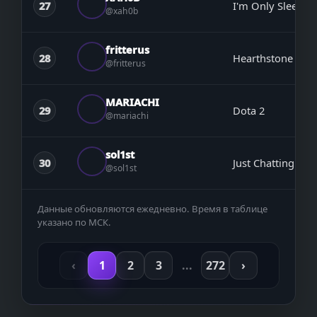
27
I'm Only Sleepin
@xah0b
fritterus
28
Hearthstone
@fritterus
MARIACHI
29
Dota 2
@mariachi
sol1st
30
Just Chatting
@sol1st
Данные обновляются ежедневно. Время в таблице
указано по МСК.
‹
1
2
3
...
272
›