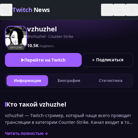
Skip to content
Twitch
News
vzhuzhel
@vzhuzhel · Counter-Strike
10.5K
подписч.
OFFLINE
Перейти на Twitch
＋ Подписаться
Информация
Биография
Статистика
Кто такой vzhuzhel
vzhuzhel — Twitch-стример, который чаще всего проводит
трансляции в категории Counter-Strike. Канал входит в топ
стримеров Twitch по онлайну среди русскоязычной
Читать полностью →
аудитории и занимает 1931 место. Статистика канала