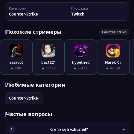
vzhuzhel На Twitch у стримера 8 043 подписчиков, а
Категория
Площадки
максимальный пик трансляции достигал 970
Counter-Strike
Twitch
одновременных зрителей. Вы можете сравнить...
Похожие стримеры
Counter-Strike
sasavot
baz1221
hypetried
Narek_Cr
1.8M
317.7K
234.1K
485.6K
Любимые категории
Counter-Strike
›
Частые вопросы
Кто такой vzhuzhel?