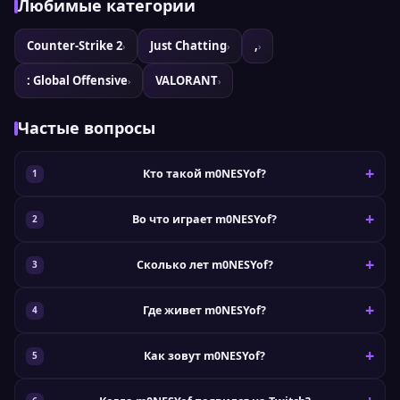
Любимые категории
Counter-Strike 2
Just Chatting
,
›
›
›
: Global Offensive
VALORANT
›
›
Частые вопросы
Кто такой m0NESYof?
Во что играет m0NESYof?
Сколько лет m0NESYof?
Где живет m0NESYof?
Как зовут m0NESYof?