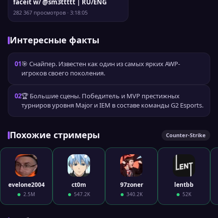
faceit w/ @sm3ttttt | RU/ENG
282 367 просмотров · 3:18:05
Интересные факты
01
🎯 Снайпер. Известен как один из самых ярких AWP-
игроков своего поколения.
02
🏆 Большие сцены. Победитель и MVP престижных
турниров уровня Major и IEM в составе команды G2 Esports.
Похожие стримеры
Counter-Strike
evelone2004
ct0m
97zoner
lentbb
2.5M
547.2K
340.2K
52K