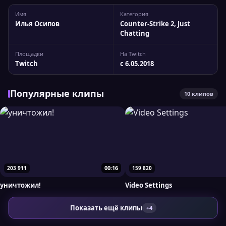
Карьера стримера Карьера стримера началась в
Имя
Категория
06.05.2018 году. Канал был создан 2018-05-06. Основная
Илья Осипов
Counter-Strike 2, Just
игра стримера...
Chatting
Площадки
На Twitch
Twitch
с 6.05.2018
Популярные клипы
10 клипов
00:16
203 911
159 820
уничтожил!
Video Settings
Показать ещё клипы
+4