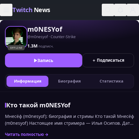
Skip to content
Twitch
News
m0NESYof
@m0nesyof · Counter-Strike
1.3M
подписч.
OFFLINE
Запись
＋ Подписаться
Информация
Биография
Статистика
Кто такой m0NESYof
Мнесёф (m0nesyof): биография и стримы Кто такой Мнесёф
(m0nesyof) Настоящее имя стримера — Илья Осипов. Дата
рождения: 01.05.2005 (возраст: 21 лет). Проживает в городе
Читать полностью →
Москва, Россия. Ведёт стримы на платформе Twitch.