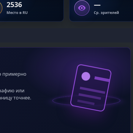
2536
—
Место в RU
Ср. зрителей
во примерно
графию или
аницу точнее.