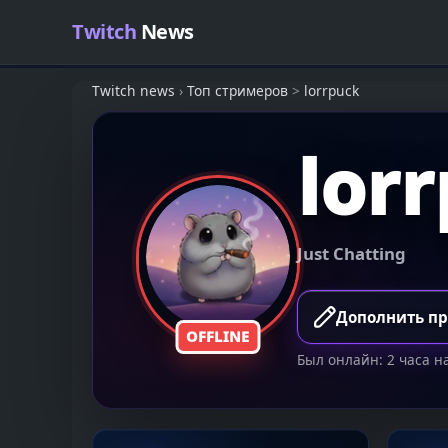
Skip to content
Twitch
News
Twitch news
›
Топ стримеров
>
lorrpuck
lor
Just Chatting
Дополнить п
OFFLINE
Был онлайн: 2 часа н