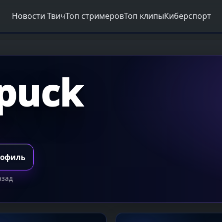
Новости Твич
Топ стримеров
Топ клипы
Киберспорт
rpuck
рофиль
азад