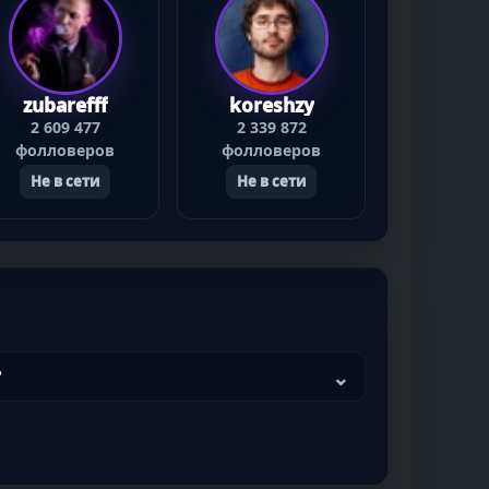
zubarefff
koreshzy
2 609 477
2 339 872
фолловеров
фолловеров
Не в сети
Не в сети
?