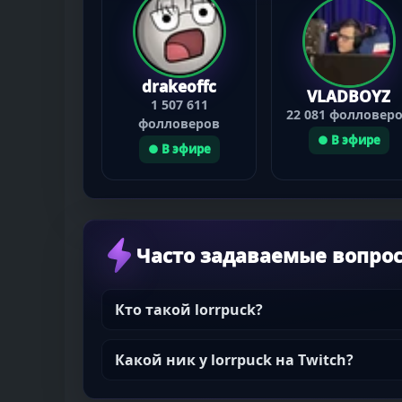
drakeoffc
VLADBOYZ
1 507 611
22 081 фолловер
фолловеров
● В эфире
● В эфире
Часто задаваемые вопро
Кто такой lorrpuck?
Какой ник у lorrpuck на Twitch?