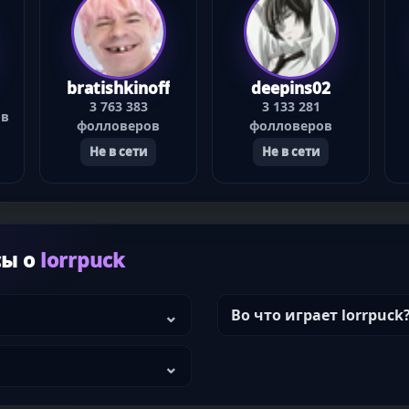
bratishkinoff
deepins02
3 763 383
3 133 281
ов
фолловеров
фолловеров
Не в сети
Не в сети
сы о
lorrpuck
Во что играет lorrpuck