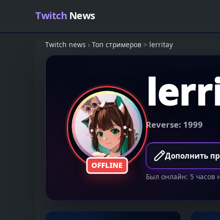
Skip to content
Twitch
News
Twitch news
›
Топ стримеров
>
lerritay
lerr
Reverse: 1999
Дополнить п
OFFLINE
Был онлайн: 5 часов 