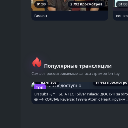
01:00
2 792 просмотров
01:00
Гачиан
кошка 
Популярные трансляции
Самые просматриваемые записи стримов lerritay
11h27m30s
14 443 просмотро
ТОП
EN subs ⋆｡° ⠀БЕТА ТЕСТ Silver Palace: !ДОСТУП за !dr
🫨 ⟶ КОЛЛАБ Reverse: 1999 & Atomic Heart, крутим
БЛИЗНЯШЕК ⠀°｡⋆ ⠀!info !ru