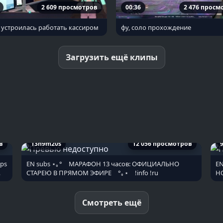
2 609 просмотров
00:36
2 476 просм
устроилась работать кассиром
фу, соло прохождение
Загрузить ещё клипы
в
13h9m20s
12 056 просмотров
ops
EN subs ⋆｡° ⠀МАРАФОН 13 часов: ОФИЦИАЛЬНО
EN
СТАРЕЮ В ПРЯМОМ ЭФИРЕ ⠀°｡⋆ ⠀!info !ru
НО
Смотреть ещё