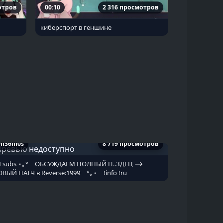
отров
00:10
2 316 просмотров
киберспорт в геншине
9h36m0s
8 719 просмотров
 subs ⋆｡° ⠀ОБСУЖДАЕМ ПОЛНЫЙ П..ЗДЕЦ ⟶
ВЫЙ ПАТЧ в Reverse:1999 ⠀°｡⋆ ⠀!info !ru