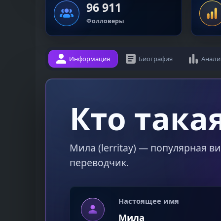
96 911
Фолловеры
Информация
Биография
Анали
Кто така
Мила (lerritay) — популярная в
переводчик.
Настоящее имя
Мила