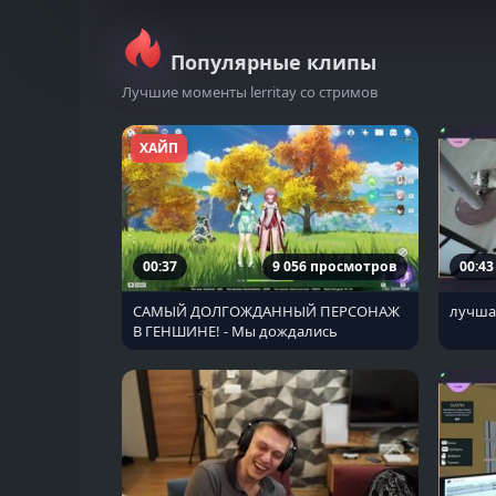
Популярные клипы
Лучшие моменты lerritay со стримов
ХАЙП
00:37
9 056 просмотров
00:43
САМЫЙ ДОЛГОЖДАННЫЙ ПЕРСОНАЖ
лучшая
В ГЕНШИНЕ! - Мы дождались