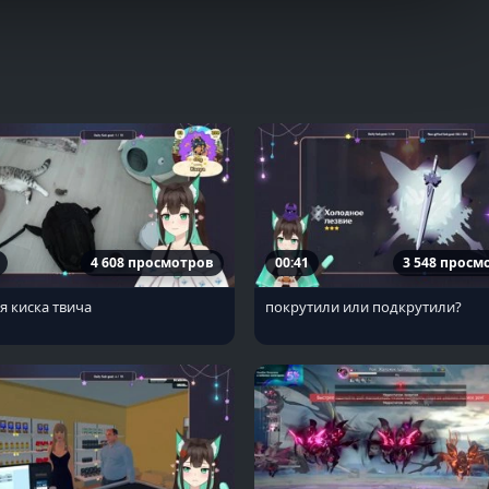
4 608 просмотров
00:41
3 548 просм
 киска твича
покрутили или подкрутили?