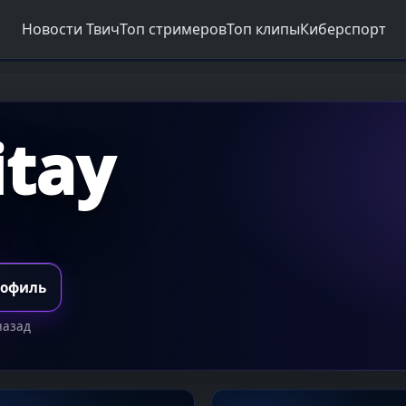
Новости Твич
Топ стримеров
Топ клипы
Киберспорт
itay
рофиль
назад