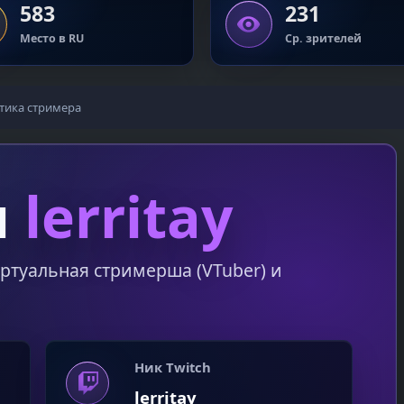
583
231
Место в RU
Ср. зрителей
тика стримера
я
lerritay
иртуальная стримерша (VTuber) и
Ник Twitch
lerritay