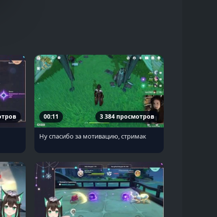
отров
00:11
3 384 просмотров
Ну спасибо за мотивацию, стримак