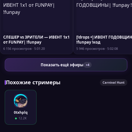
СЛЕШЕР vs ЗРИТЕЛИ — ИВЕНТ 1х1
[!drops +] ИВЕНТ ГОДОВЩИ
от FUNPAY| !funpay
!funpay !код
6 156 просмотров · 5:01:20
5 946 просмотров · 5:02:08
Показать ещё эфиры
+4
Похожие стримеры
Carnival Hunt
0txhplq
12.2K