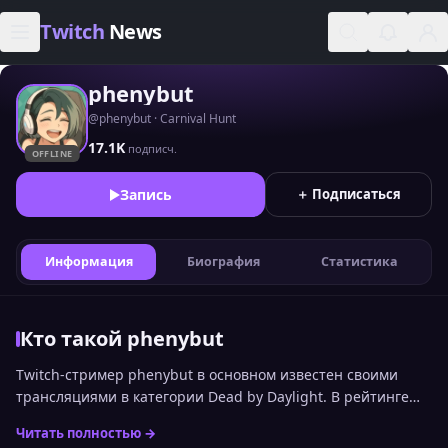
Skip to content
Twitch
News
phenybut
@phenybut · Carnival Hunt
17.1K
подписч.
OFFLINE
Запись
＋ Подписаться
Информация
Биография
Статистика
Кто такой phenybut
Twitch-стример phenybut в основном известен своими
трансляциями в категории Dead by Daylight. В рейтинге
стримеров Twitch по онлайну среди русскоязычной
Читать полностью →
аудитории канал сейчас занимает 1440 место. Статистика