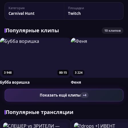
канала phenybut Статистика канала: 16 355 подписчиков,
Категория
Площадки
пиковый онлайн — 301 зрителей. Для более детального
Carnival Hunt
Twitch
анализа вы можете сравнить phenybut...
Популярные клипы
10 клипов
00:15
3 948
3 224
Бубба воришка
Феня
Показать ещё клипы
+4
Популярные трансляции