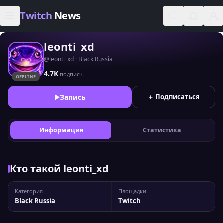
Skip to content
Twitch
News
leonti_xd
@leonti_xd · Black Russia
4.7K
подписч.
OFFLINE
Запись
＋ Подписаться
Информация
Статистика
Кто такой leonti_xd
Категория
Площадки
Black Russia
Twitch