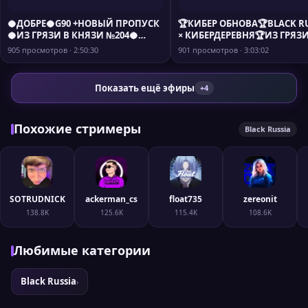
🥥ДОБРЕ🥥G90 +НОВЫЙ ПРОПУСК
🏆КИБЕР ОБНОВА🏆BLACK R
🥥ИЗ ГРЯЗИ В КНЯЗИ №204🥥
× КИБЕРДЕРЕВНЯ🏆ИЗ ГРЯЗИ
BLACK RUSSIA IZHEVSK🥥
КНЯЗИ №205🏆BLACK RUSSI
905 просмотров · 2:50:30
901 просмотров · 3:03:02
IZHEVSK🏆
Показать ещё эфиры
+4
Похожие стримеры
Black Russia
SOTRUDNICK
ackerman_cs
float735
zereonit
138.8K
125.6K
115.4K
108.6K
Любимые категории
Black Russia
›