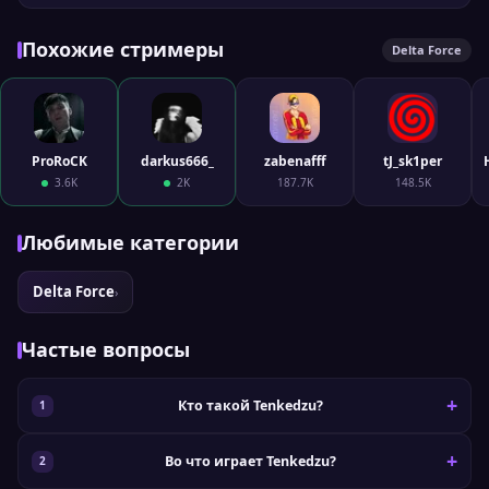
Похожие стримеры
Delta Force
ProRoCK
darkus666_
zabenafff
tJ_sk1per
3.6K
2K
187.7K
148.5K
Любимые категории
Delta Force
›
Частые вопросы
Кто такой Tenkedzu?
Во что играет Tenkedzu?