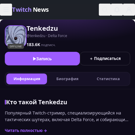
Skip to content
Twitch
News
Tenkedzu
@tenkedzu · Delta Force
183.6K
подписч.
OFFLINE
Запись
＋ Подписаться
Информация
Биография
Статистика
Кто такой Tenkedzu
Популярный Twitch-стример, специализирующийся на
тактических шутерах, включая Delta Force, и собирающий
преданное комьюнити.
Читать полностью →