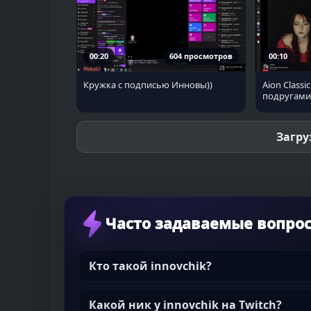
00:20
604 просмотров
00:10
Кружка с подписью Инновы))
Aion Classi
подругами:
Загру
Часто задаваемые вопро
Кто такой innovchik?
Какой ник у innovchik на Twitch?