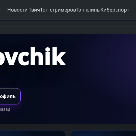
Новости Твич
Топ стримеров
Топ клипы
Киберспорт
ovchik
рофиль
назад