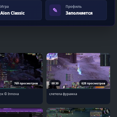
Игра
Профиль
✎
Aion Classic
Заполняется
769 просмотров
00:30
628 просмотров
ох © Innova
слетела фуражка