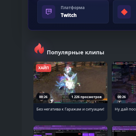
Платформа
◆
Twitch
Популярные клипы
ХАЙП
00:26
1 226 просмотров
00:26
Без негатива к Гаражам и ситуации!
Ну дай пос