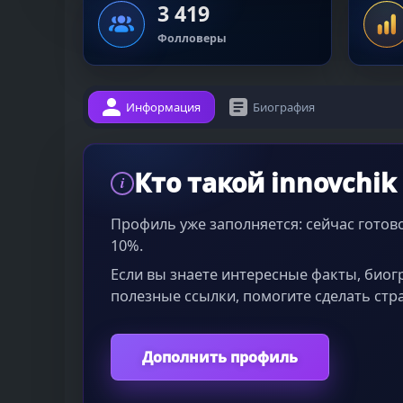
3 419
Фолловеры
Информация
Биография
Кто такой innovchik
i
Профиль уже заполняется: сейчас гото
10%.
Если вы знаете интересные факты, био
полезные ссылки, помогите сделать стр
Дополнить профиль