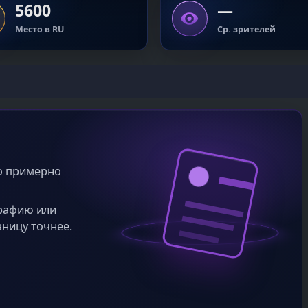
5600
—
Место в RU
Ср. зрителей
во примерно
графию или
аницу точнее.