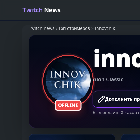
Skip to content
Twitch
News
Twitch news
›
Топ стримеров
>
innovchik
inn
Aion Classic
Дополнить п
OFFLINE
Был онлайн: 8 часов 