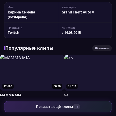
основе GTA V. Её эфиры сочетают РП-сюжеты, общение и
Имя
Категория
яркие эмоции. Контент направлен на вовлечённость
Карина Сычёва
Grand Theft Auto V
зрителей и лёгкую атмосферу. Следите ли...
(Козырева)
Площадки
На Twitch
Twitch
с 14.08.2015
Популярные клипы
10 клипов
00:30
42 600
31 011
MAMMA MIA
><
Показать ещё клипы
+4