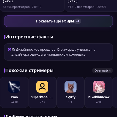
( ◕▿◕ )
( ◕▿◕ )
38 366 просмотров · 2:08:12
34 519 просмотров · 2:07:06
Показать ещё эфиры
+4
Интересные факты
01
📚 Дизайнерское прошлое. Стримерша училась на
дизайнера одежды в итальянском колледже.
Похожие стримеры
Overwatch
Txao
superkanal322
skyrfy
nikakihmeow
24.1K
7.1K
5.3K
4.9K
Любимые категории