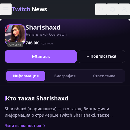
Skip to content
Twitch
News
Sharishaxd
@sharishaxd · Overwatch
746.9K
подписч.
OFFLINE
Запись
＋ Подписаться
Информация
Биография
Статистика
Кто такая Sharishaxd
Sharishaxd (шаришаиксд) — кто такая, биография и
информация о стримерше Twitch Sharishaxd, также
известная как шаришаиксд, — популярная стримерша,
Читать полностью →
создающая развлекательные и ролевые трансляции на