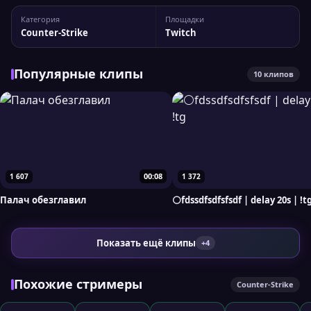
rndboy На Twitch у стримера 33 280 подписчиков, а
Категория
Площадки
максимальный пик трансляции достигал 1 085
Counter-Strike
Twitch
одновременных зрителей. Вы можете...
Популярные клипы
10 клипов
00:08
1 607
1 372
Палач обезглавил
⚪fdssdfsdfsfsdf | delay 20s | !t
Показать ещё клипы
+4
Похожие стримеры
Counter-Strike