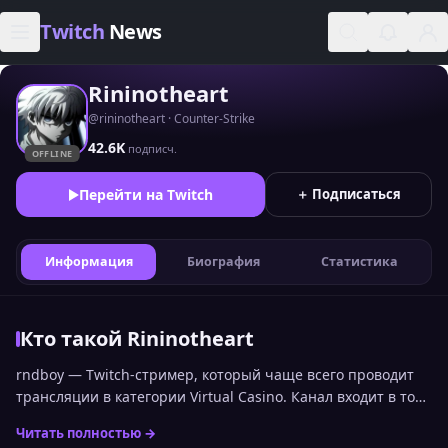
Skip to content
Twitch
News
Rininotheart
@rininotheart · Counter-Strike
42.6K
подписч.
OFFLINE
Перейти на Twitch
＋ Подписаться
Информация
Биография
Статистика
Кто такой Rininotheart
rndboy — Twitch-стример, который чаще всего проводит
трансляции в категории Virtual Casino. Канал входит в топ
стримеров Twitch по онлайну среди русскоязычной
Читать полностью →
аудитории и занимает 996 место. Статистика канала