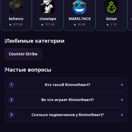
keliencs
closetape
MARKL1NCK
dztsar
470.6K
107.6K
36.8K
3.1K
Любимые категории
Counter-Strike
›
Частые вопросы
Кто такой Rininotheart?
Во что играет Rininotheart?
Сколько подписчиков у Rininotheart?