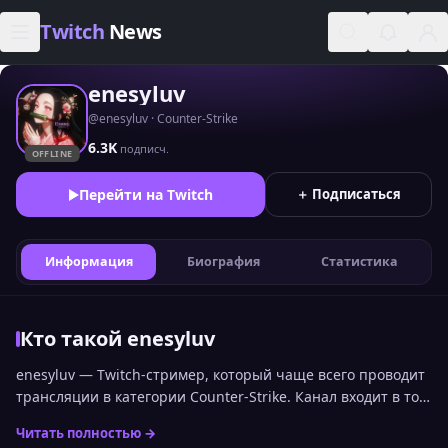
Skip to content
Twitch
News
enesyluv
@enesyluv · Counter-Strike
6.3K
подписч.
OFFLINE
Перейти на Twitch
＋ Подписаться
Информация
Биография
Статистика
Кто такой enesyluv
enesyluv — Twitch-стример, который чаще всего проводит
трансляции в категории Counter-Strike. Канал входит в топ
стримеров Twitch по онлайну среди русскоязычной
Читать полностью →
аудитории и занимает 2197 место. Статистика канала