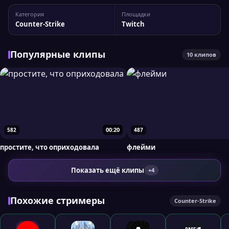
enesyluv На Twitch у стримера 5 344 подписчиков, а
Категория
Площадки
максимальный пик трансляции достигал 66
Counter-Strike
Twitch
одновременных зрителей. Вы можете сравнить...
Популярные клипы
10 клипов
00:20
582
487
простите, что оприходовала
флейми
Показать ещё клипы
+4
Похожие стримеры
Counter-Strike