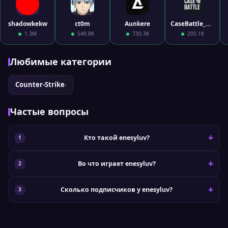
shadowkekw
ct0m
Aunkere
CaseBattle_Official
1.3M
549.8K
730.3K
205.1K
Любимые категории
Counter-Strike
›
Частые вопросы
Кто такой enesyluv?
Во что играет enesyluv?
Сколько подписчиков у enesyluv?