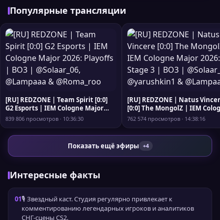
Популярные трансляции
[RU] REDZONE | Team Spirit [0:0]
[RU] REDZONE | Natus Vince
G2 Esports | IEM Cologne Major
[0:0] The MongolZ | IEM Colo
2026: Playoffs | BO3 | @Solaar_06,
Major 2026: Stage 3 | BO3 |
839 806 просмотров · 10:36:30
762 574 просмотров · 14:38:16
@Lampaaa & @Roma_roo
@Solaar_06, @yarushkin1 &
@Lampaaa
Показать ещё эфиры
+4
Интересные факты
01
🎙️ Звездный каст. Студия регулярно привлекает к
комментированию легендарных игроков и аналитиков
СНГ-сцены CS2.