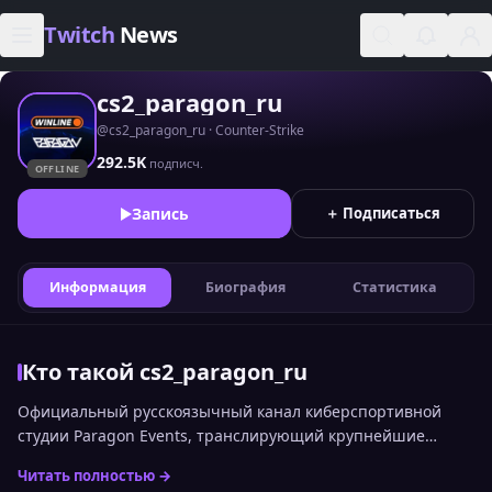
Skip to content
Twitch
News
cs2_paragon_ru
@cs2_paragon_ru · Counter-Strike
292.5K
подписч.
OFFLINE
Запись
＋ Подписаться
Информация
Биография
Статистика
Кто такой cs2_paragon_ru
Официальный русскоязычный канал киберспортивной
студии Paragon Events, транслирующий крупнейшие
мировые турниры по Counter-Strike 2.
Читать полностью →