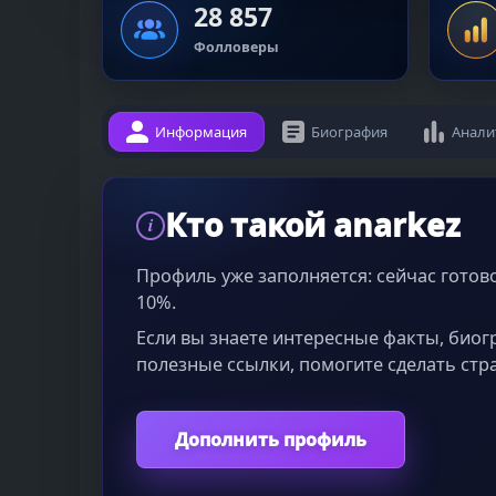
28 857
Фолловеры
Информация
Биография
Анали
Кто такой anarkez
i
Профиль уже заполняется: сейчас гото
10%.
Если вы знаете интересные факты, био
полезные ссылки, помогите сделать стр
Дополнить профиль