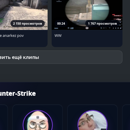
2 150 просмотров
00:24
1 767 просмотров
e anarkez pov
WW
зить ещё клипы
ter-Strike