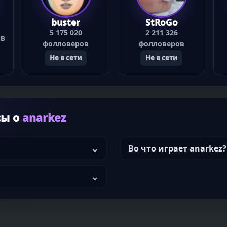
buster
StRoGo
5 175 020
2 211 326
ов
фолловеров
фолловеров
Не в сети
Не в сети
сы о
anarkez
Во что играет anarkez?