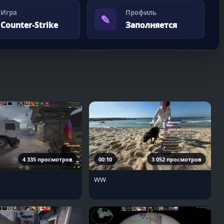
Игра
Профиль
✎
Counter-Strike
Заполняется
4 335 просмотров
00:10
3 052 просмотров
WW