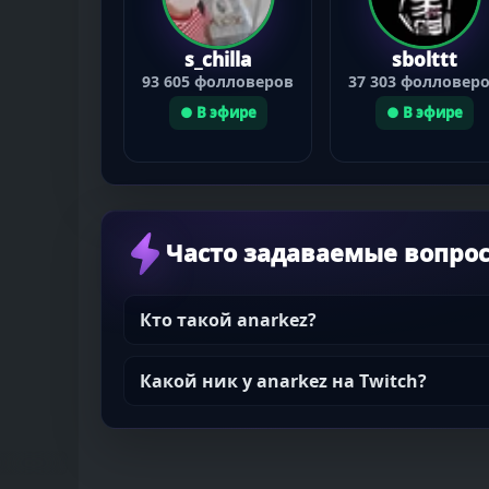
s_chilla
sbolttt
93 605 фолловеров
37 303 фолловер
● В эфире
● В эфире
Часто задаваемые вопро
Кто такой anarkez?
Какой ник у anarkez на Twitch?