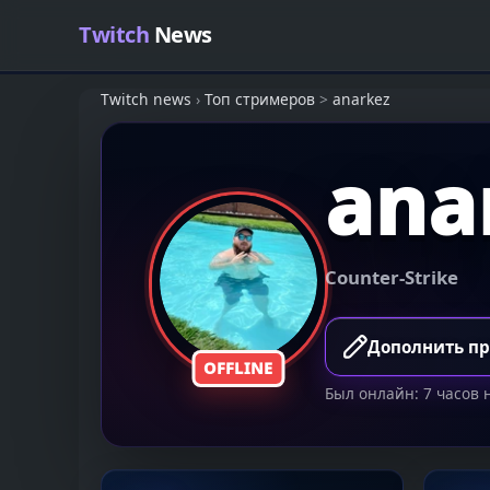
Skip to content
Twitch
News
Twitch news
›
Топ стримеров
>
anarkez
ana
Counter-Strike
Дополнить п
OFFLINE
Был онлайн: 7 часов 