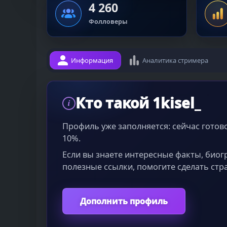
4 260
Фолловеры
Информация
Аналитика стримера
Кто такой 1kisel_
i
Профиль уже заполняется: сейчас гото
10%.
Если вы знаете интересные факты, био
полезные ссылки, помогите сделать стр
Дополнить профиль