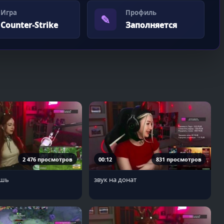
Игра
Профиль
✎
Counter-Strike
Заполняется
2 476 просмотров
00:12
831 просмотров
ешь
звук на донат