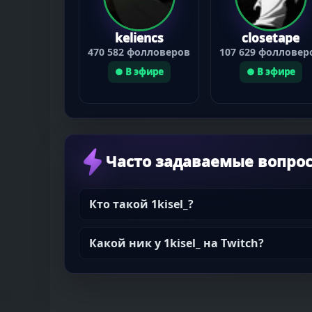
keliencs
closetape
470 582 фолловеров
107 629 фолловер
● В эфире
● В эфире
Часто задаваемые вопро
Кто такой 1kisel_?
Какой ник у 1kisel_ на Twitch?