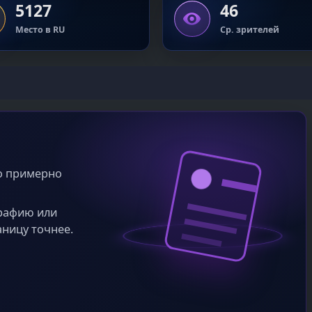
5127
46
Место в RU
Ср. зрителей
во примерно
графию или
аницу точнее.