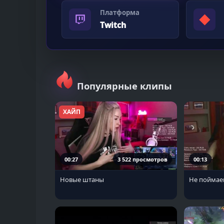
Платформа
◆
Twitch
Популярные клипы
ХАЙП
00:27
3 522 просмотров
00:13
Новые штаны
Не пойма