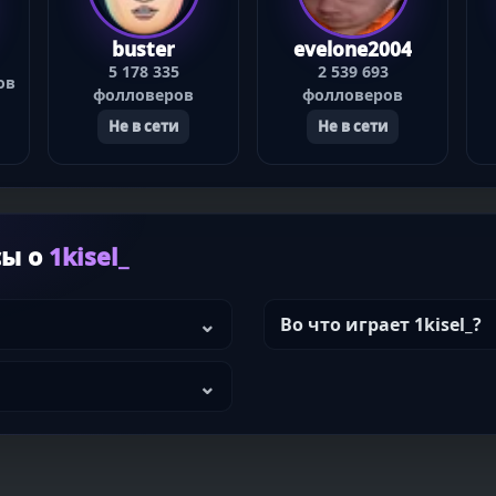
buster
evelone2004
5 178 335
2 539 693
ов
фолловеров
фолловеров
Не в сети
Не в сети
сы о
1kisel_
Во что играет 1kisel_?