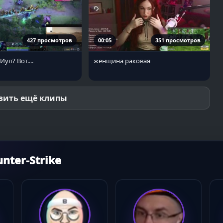
427 просмотров
00:05
351 просмотров
Иул? Вот....
женщина раковая
зить ещё клипы
ter-Strike