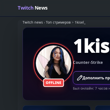
Skip to content
Twitch
News
Twitch news
›
Топ стримеров
>
1kisel_
1kis
Counter-Strike
Дополнить п
OFFLINE
Был онлайн: 7 часов 