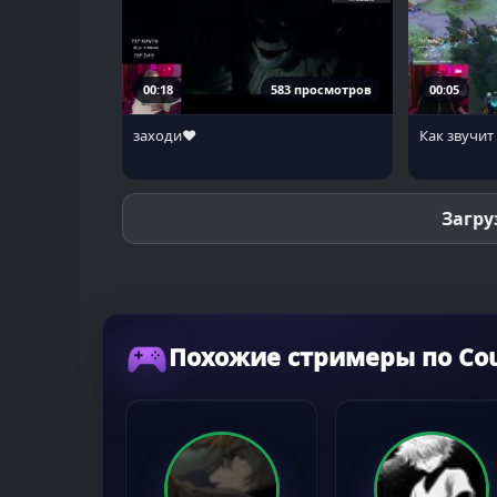
00:18
583 просмотров
00:05
заходи♥
Как звучит 
Загру
Похожие стримеры по Coun