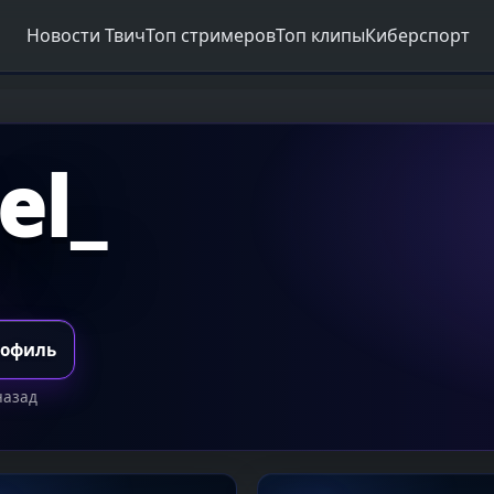
Новости Твич
Топ стримеров
Топ клипы
Киберспорт
el_
рофиль
назад