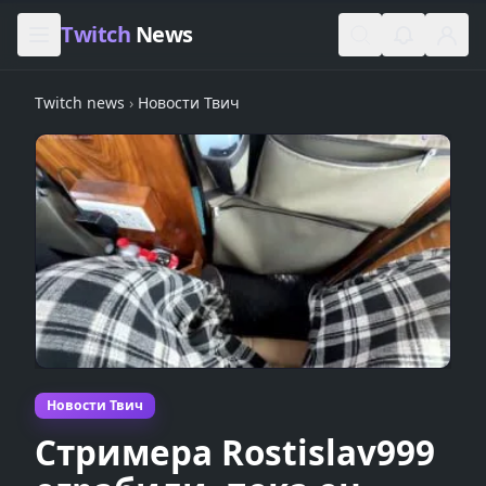
Skip to content
Twitch
News
Twitch news
›
Новости Твич
Новости Твич
Стримера Rostislav999