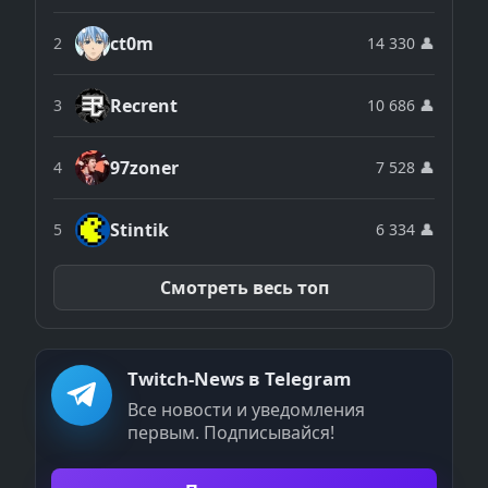
ct0m
2
14 330 👤
Recrent
3
10 686 👤
97zoner
4
7 528 👤
Stintik
5
6 334 👤
Смотреть весь топ
Twitch-News в Telegram
Все новости и уведомления
первым. Подписывайся!