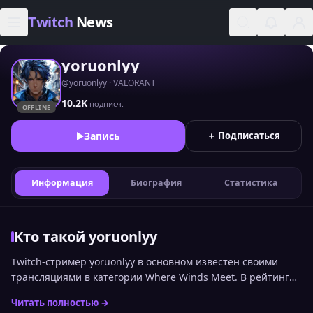
Skip to content
Twitch
News
yoruonlyy
@yoruonlyy · VALORANT
10.2K
подписч.
OFFLINE
Запись
＋ Подписаться
Информация
Биография
Статистика
Кто такой yoruonlyy
Twitch-стример yoruonlyy в основном известен своими
трансляциями в категории Where Winds Meet. В рейтинге
стримеров Twitch по онлайну среди русскоязычной
Читать полностью →
аудитории канал сейчас занимает 1788 место. Статистика