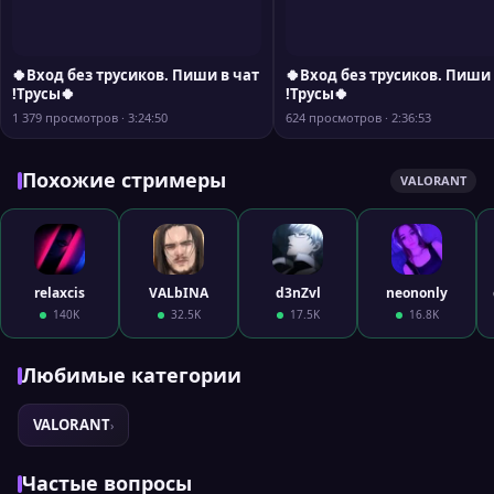
🍀Вход без трусиков. Пиши в чат
🍀Вход без трусиков. Пиши 
!Трусы🍀
!Трусы🍀
1 379 просмотров · 3:24:50
624 просмотров · 2:36:53
Похожие стримеры
VALORANT
relaxcis
VALbINA
d3nZvl
neononly
140K
32.5K
17.5K
16.8K
Любимые категории
VALORANT
›
Частые вопросы