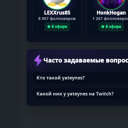
LEXXrus85
HonkHogan
8 907 фолловеров
1 267 фолловеро
● В эфире
● В эфире
Часто задаваемые вопро
Кто такой yateynes?
Какой ник у yateynes на Twitch?