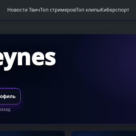
Новости Твич
Топ стримеров
Топ клипы
Киберспорт
eynes
рофиль
назад