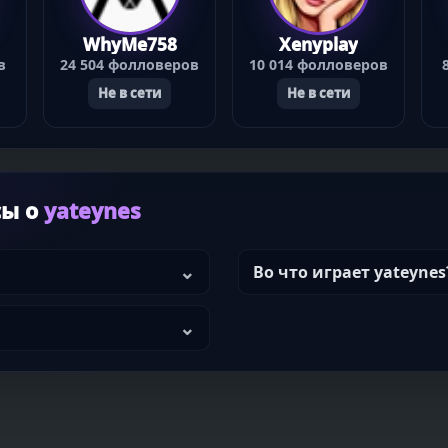
WhyMe758
Xenyplay
в
24 504 фолловеров
10 014 фолловеров
Не в сети
Не в сети
сы о
yateynes
Во что играет yateynes