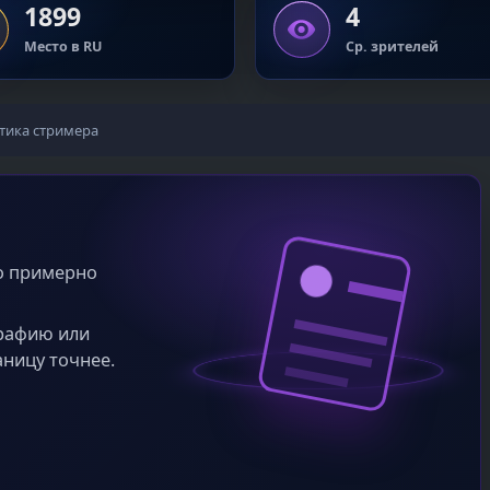
1899
4
Место в RU
Ср. зрителей
тика стримера
во примерно
графию или
аницу точнее.