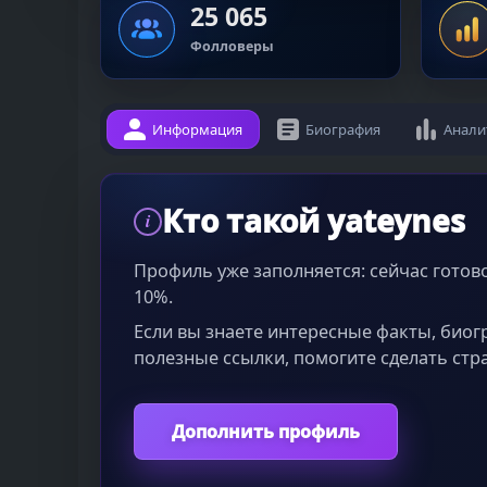
25 065
Фолловеры
Информация
Биография
Анали
Кто такой yateynes
i
Профиль уже заполняется: сейчас гото
10%.
Если вы знаете интересные факты, био
полезные ссылки, помогите сделать стр
Дополнить профиль