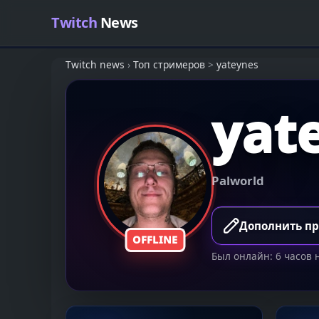
Skip to content
Twitch
News
Twitch news
›
Топ стримеров
>
yateynes
yat
Palworld
Дополнить п
OFFLINE
Был онлайн: 6 часов 