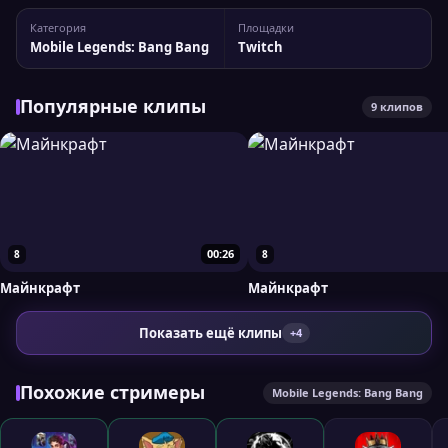
место. Статистика канала yagun25 Статистика канала:
Категория
Площадки
4 140 подписчиков, пиковый онлайн — 431 зрителей. Для
Mobile Legends: Bang Bang
Twitch
более детального анализа вы можете сравнить...
Популярные клипы
9 клипов
00:26
8
8
Майнкрафт
Майнкрафт
Показать ещё клипы
+4
Похожие стримеры
Mobile Legends: Bang Bang