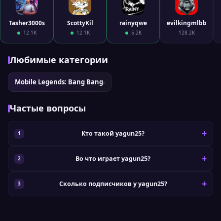
Tasher3000s
ScottyKil
rainyqwe
evilkingmlbb
12.1K
12.1K
5.2K
128.2K
Любимые категории
Mobile Legends: Bang Bang
›
Частые вопросы
Кто такой yagun25?
Во что играет yagun25?
Сколько подписчиков у yagun25?