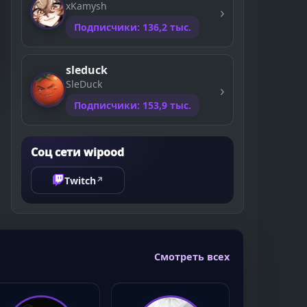
xKamysh
Подписчики: 136,2 тыс.
sleduck
SleDuck
Подписчики: 153,9 тыс.
Соц сети wipood
Twitch
↗
Смотреть всех