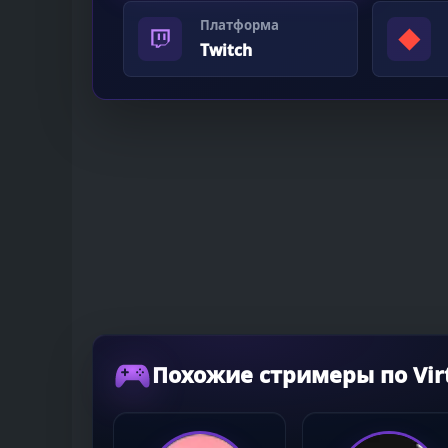
Платформа
◆
Twitch
Похожие стримеры по Virt