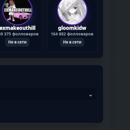
exmakeouthill
gloomkidw
69 375 фолловеров
164 882 фолловеров
Не в сети
Не в сети