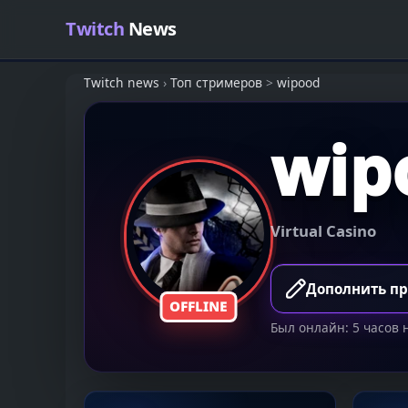
Skip to content
Twitch
News
Twitch news
›
Топ стримеров
>
wipood
wip
Virtual Casino
Дополнить п
OFFLINE
Был онлайн: 5 часов 