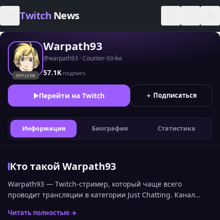
Skip to content
Twitch
News
Warpath93
@warpath93 · Counter-Strike
57.1K
подписч.
OFFLINE
Перейти на Twitch
＋ Подписаться
Информация
Биография
Статистика
Кто такой Warpath93
Warpath93 — Twitch-стример, который чаще всего
проводит трансляции в категории Just Chatting. Канал
входит в топ стримеров Twitch по онлайну среди
Читать полностью →
русскоязычной аудитории и занимает 768 место.