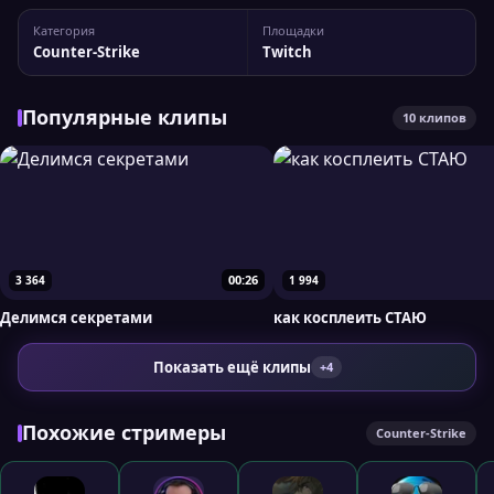
Статистика канала Warpath93 На Twitch у стримера 49 255
Категория
Площадки
подписчиков, а максимальный пик трансляции достигал
Counter-Strike
Twitch
1 194 одновременных зрителей. Вы можете...
Популярные клипы
10 клипов
00:26
3 364
1 994
Делимся секретами
как косплеить СТАЮ
Показать ещё клипы
+4
Похожие стримеры
Counter-Strike