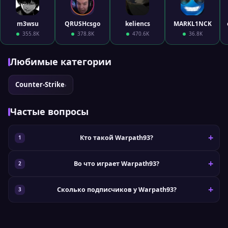
m3wsu
QRUSHcsgo
keliencs
MARKL1NCK
355.8K
378.8K
470.6K
36.8K
Любимые категории
Counter-Strike
›
Частые вопросы
Кто такой Warpath93?
Во что играет Warpath93?
Сколько подписчиков у Warpath93?