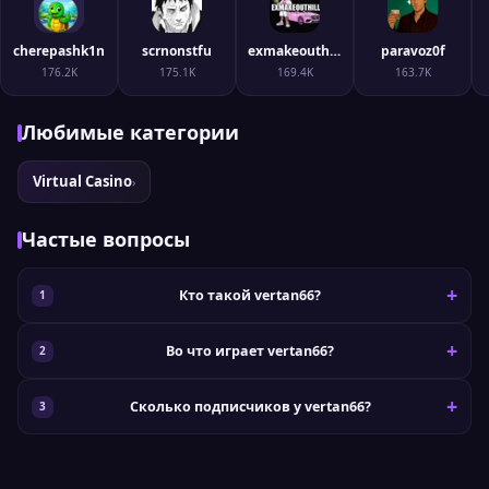
cherepashk1n
scrnonstfu
exmakeouthill
paravoz0f
176.2K
175.1K
169.4K
163.7K
Любимые категории
Virtual Casino
›
Частые вопросы
Кто такой vertan66?
Во что играет vertan66?
Сколько подписчиков у vertan66?