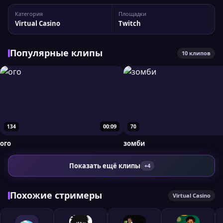
Статистика канала: 51 271 подписчиков, пиковый онлайн
Категория
Площадки
— 1 299 зрителей. Для более детального анализа вы
Virtual Casino
Twitch
можете сравнить zemeliya с...
Популярные клипы
10 клипов
00:09
134
70
ого
зомби
Показать ещё клипы
+4
Похожие стримеры
Virtual Casino