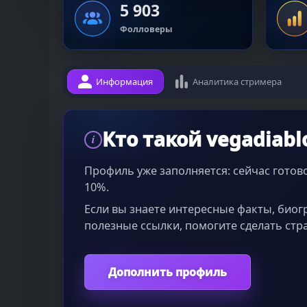
5 903
Фолловеры
Информация
Аналитика стримера
Кто такой vegadiabl
i
Профиль уже заполняется: сейчас гото
10%.
Если вы знаете интересные факты, био
полезные ссылки, помогите сделать стр
Дополнить профиль