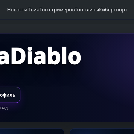
Новости Твич
Топ стримеров
Топ клипы
Киберспорт
aDiablo
рофиль
азад