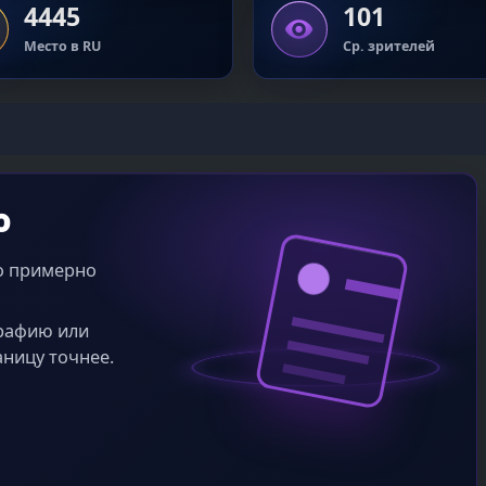
4445
101
Место в RU
Ср. зрителей
o
во примерно
графию или
аницу точнее.