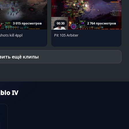
3 015 просмотров
00:30
2 764 просмотров
shots kill 4ppl
Pit 105 Arbiter
зить ещё клипы
blo IV