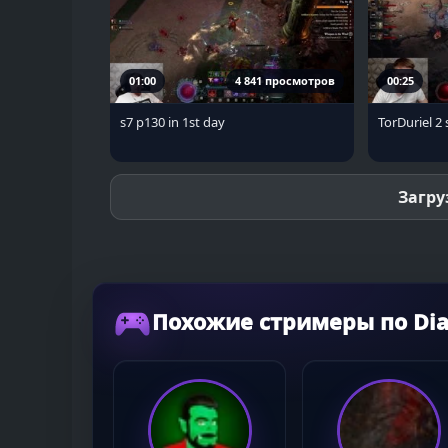
01:00
4 841 просмотров
00:25
s7 p130 in 1st day
TorDuriel 2 
Загру
Похожие стримеры по Dia