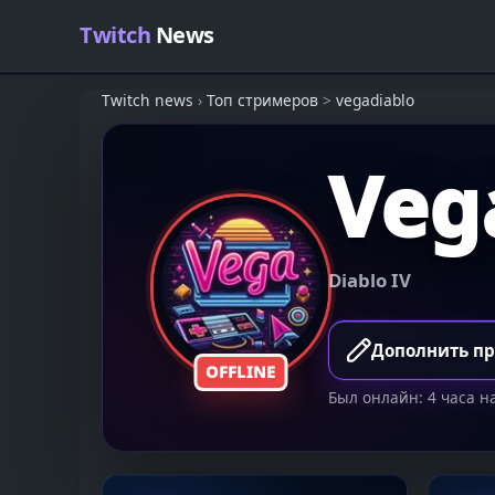
Skip to content
Twitch
News
Twitch news
›
Топ стримеров
>
vegadiablo
Veg
Diablo IV
Дополнить п
OFFLINE
Был онлайн: 4 часа н