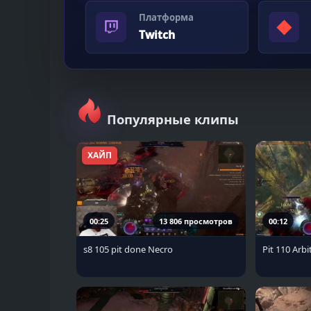
Платформа
◆
Twitch
Популярные клипы
ХАЙП
00:25
13 806 просмотров
00:12
s8 105 pit done Necro
Pit 110 Arbi