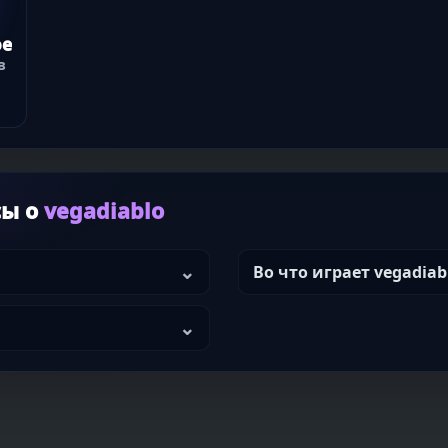
oe
в
сы о
vegadiablo
Во что играет vegadiab