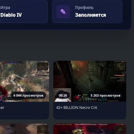
Игра
Профиль
✎
Diablo IV
Заполняется
6 044 просмотров
00:26
5 263 просмотров
ter
42+ BILLION Necro Crit