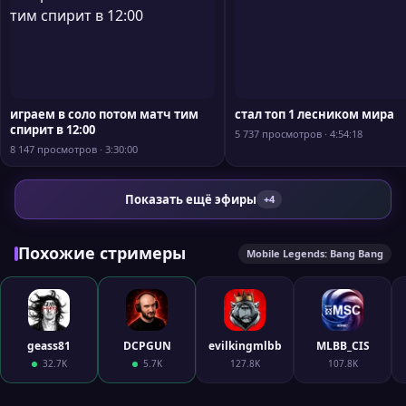
играем в соло потом матч тим
стал топ 1 лесником мира
спирит в 12:00
5 737 просмотров · 4:54:18
8 147 просмотров · 3:30:00
Показать ещё эфиры
+4
Похожие стримеры
Mobile Legends: Bang Bang
geass81
DCPGUN
evilkingmlbb
MLBB_CIS
32.7K
5.7K
127.8K
107.8K