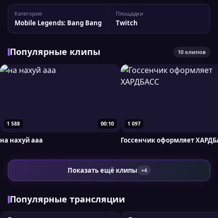
Статистика канала TrexteriNO На Twitch у стримера 17 151
Категория
Площадки
подписчиков, а максимальный пик трансляции достигал
Mobile Legends: Bang Bang
Twitch
302 одновременных зрителей....
Популярные клипы
10 клипов
00:10
1 588
1 097
на нахуй ааа
Госсенчик оформляет ХАРДБ
Показать ещё клипы
+4
Популярные трансляции