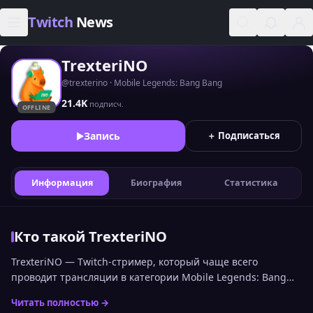
Skip to content
Twitch
News
TrexteriNO
@trexterino · Mobile Legends: Bang Bang
21.4K
подписч.
OFFLINE
Запись
＋ Подписаться
Информация
Биография
Статистика
Кто такой TrexteriNO
TrexteriNO — Twitch-стример, который чаще всего
проводит трансляции в категории Mobile Legends: Bang
Bang. Канал входит в топ стримеров Twitch по онлайну
Читать полностью →
среди русскоязычной аудитории и занимает 1411 место.