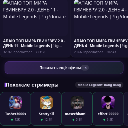
АПАЮ ТОП МИРА ГВИНЕВРУ 2.0 -
АПАЮ ТОП МИРА ГВИНЕВРУ 2
ДЕНЬ 11 - Mobile Legends | !tg
ДЕНЬ 4 - Mobile Legends | !tg
!donate
!donate
32 361 просмотров · 3:23:58
20 669 просмотров · 9:02:43
Показать ещё эфиры
+4
Похожие стримеры
Mobile Legends: Bang Bang
Tasher3000s
ScottyKil
masechkamlbb
effectikkkkk
12K
12.1K
3.8K
6.5K