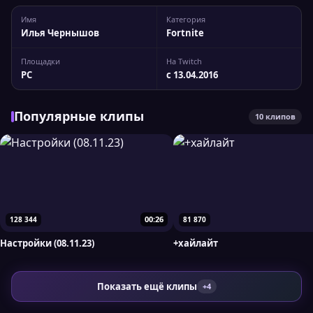
стабильной работе на соревновательной сцене. Его
Имя
Категория
трансляции отличаются динамикой и аккуратным стилем
Илья Чернышов
Fortnite
игры....
Площадки
На Twitch
PC
с 13.04.2016
Популярные клипы
10 клипов
00:26
128 344
81 870
Настройки (08.11.23)
+хайлайт
Показать ещё клипы
+4