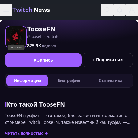
Skip to content
Twitch
News
TooseFN
@toosefn · Fortnite
825.9K
подписч.
OFFLINE
Запись
＋ Подписаться
Информация
Биография
Статистика
Кто такой TooseFN
TooseFN (тусфм) — кто такой, биография и информация о
стримере Twitch TooseFN, также известный как тусфм, —
российский стример и профессиональный игрок в Fortnite.
Читать полностью →
Он стал заметен благодаря высоким результатам в FNCS и