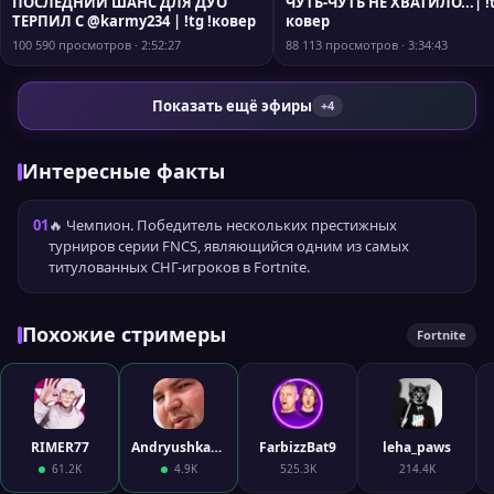
ПОСЛЕДНИЙ ШАНС ДЛЯ ДУО
ЧУТЬ-ЧУТЬ НЕ ХВАТИЛО...| !t
ТЕРПИЛ С @karmy234 | !tg !ковер
ковер
100 590 просмотров · 2:52:27
88 113 просмотров · 3:34:43
Показать ещё эфиры
+4
Интересные факты
01
🔥 Чемпион. Победитель нескольких престижных
турниров серии FNCS, являющийся одним из самых
титулованных СНГ-игроков в Fortnite.
Похожие стримеры
Fortnite
RIMER77
AndryushkaPushka
FarbizzBat9
leha_paws
61.2K
4.9K
525.3K
214.4K