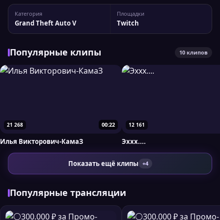
tnazlo На Twitch у стримера 12 737 подписчиков, а
Категория
Площадки
максимальный пик трансляции достигал 351
Grand Theft Auto V
Twitch
одновременных зрителей....
Популярные клипы
10 клипов
00:22
21 268
12 161
Илья Викторович-КамаЗ
Эххх....
Показать ещё клипы
+4
Популярные трансляции