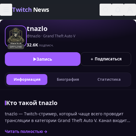
Skip to content
Twitch
News
tnazlo
@tnazlo · Grand Theft Auto V
32.6K
подписч.
OFFLINE
Запись
＋ Подписаться
Информация
Биография
Статистика
Кто такой tnazlo
tnazlo — Twitch-стример, который чаще всего проводит
трансляции в категории Grand Theft Auto V. Канал входит в
топ стримеров Twitch по онлайну среди русскоязычной
Читать полностью →
аудитории и занимает 1611 место. Статистика канала