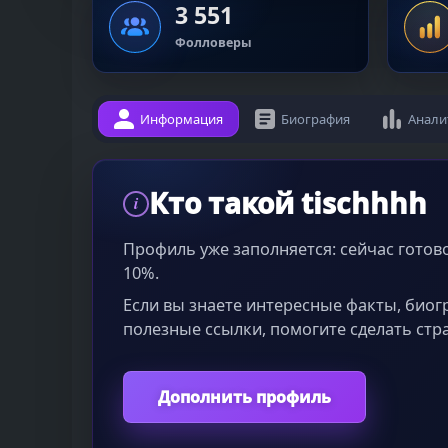
3 551
Фолловеры
Информация
Биография
Анали
Кто такой tischhhh
i
Профиль уже заполняется: сейчас гото
10%.
Если вы знаете интересные факты, био
полезные ссылки, помогите сделать стр
Дополнить профиль