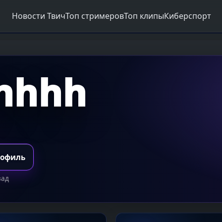
Новости Твич
Топ стримеров
Топ клипы
Киберспорт
chhhh
рофиль
зад