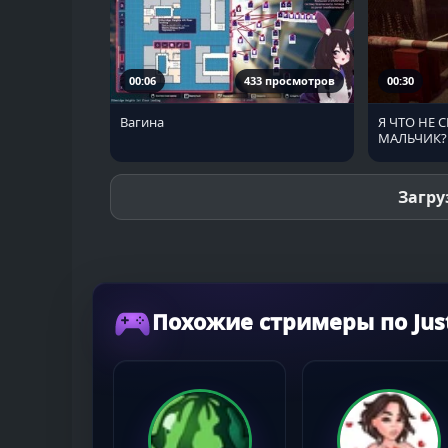
00:06
433 просмотров
00:30
Вагина
Я ЧТО НЕ 
МАЛЬЧИК?
Загру
Похожие стримеры по Just