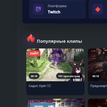
Платформа
◆
Twitch
Популярные клипы
ХАЙП
00:18
741 просмотров
00:18
Сидит, Орёт ❤️‍🔥
Предсмерт