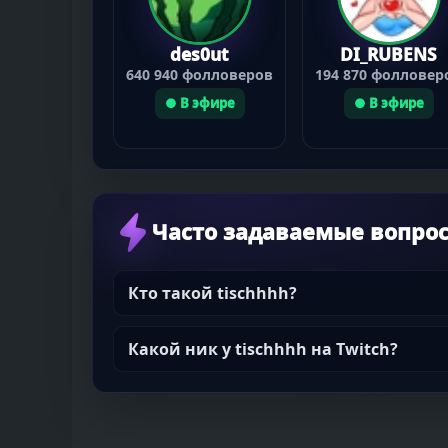
des0ut
DI_RUBENS
640 940 фолловеров
194 870 фолловер
● В эфире
● В эфире
Часто задаваемые вопро
Кто такой tischhhh?
Какой ник у tischhhh на Twitch?