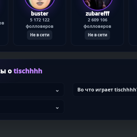
buster
zubarefff
5 172 122
2 609 106
ов
фолловеров
фолловеров
Не в сети
Не в сети
сы о
tischhhh
Во что играет tischhhh