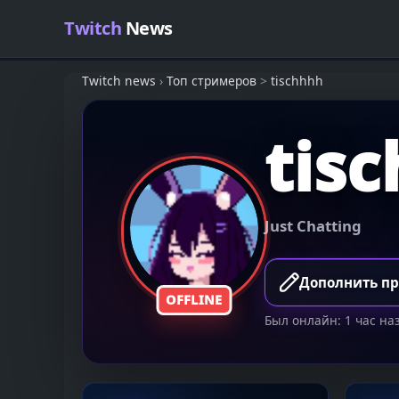
Skip to content
Twitch
News
Twitch news
›
Топ стримеров
>
tischhhh
tis
Just Chatting
Дополнить п
OFFLINE
Был онлайн: 1 час на