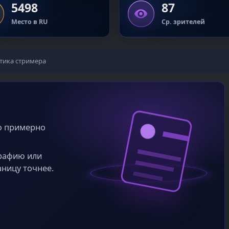
5498
87
Место в RU
Ср. зрителей
тика стримера
во примерно
графию или
аницу точнее.