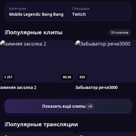
место. Статистика канала Tasher3000s Статистика канала:
Категория
Площадки
8 417 подписчиков, пиковый онлайн — 341 зрителей. Для
Mobile Legends: Bang Bang
Twitch
более детального анализа вы можете сравнить...
Популярные клипы
10 клипов
00:20
1 257
959
зимняя засолка 2
Забыватор речи3000
Показать ещё клипы
+4
Популярные трансляции