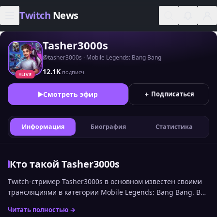
Skip to content
Twitch
News
Tasher3000s
@tasher3000s · Mobile Legends: Bang Bang
12.1K
подписч.
LIVE
Смотреть эфир
＋ Подписаться
Информация
Биография
Статистика
Кто такой Tasher3000s
Twitch-стример Tasher3000s в основном известен своими
трансляциями в категории Mobile Legends: Bang Bang. В
рейтинге стримеров Twitch по онлайну среди
Читать полностью →
русскоязычной аудитории канал сейчас занимает 1901