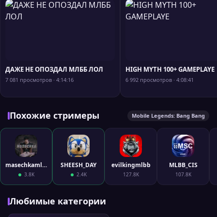
ДАЖЕ НЕ ОПОЗДАЛ МЛББ ЛОЛ
HIGH MYTH 100+ GAMEPLAYE
7 081 просмотров · 4:14:16
6 992 просмотров · 4:08:41
Похожие стримеры
Mobile Legends: Bang Bang
masechkamlbb
SHEESH_DAY
evilkingmlbb
MLBB_CIS
3.8K
2.4K
127.8K
107.8K
Любимые категории