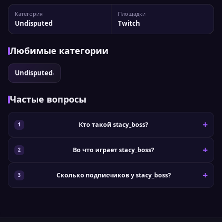
канала stacy_boss Статистика канала: 4 821 подписчиков,
Категория
Площадки
пиковый онлайн — 96 зрителей. Для более детального
Undisputed
Twitch
анализа вы можете сравнить stacy_boss с другими...
Любимые категории
Undisputed
›
Частые вопросы
Кто такой stacy_boss?
Во что играет stacy_boss?
Сколько подписчиков у stacy_boss?