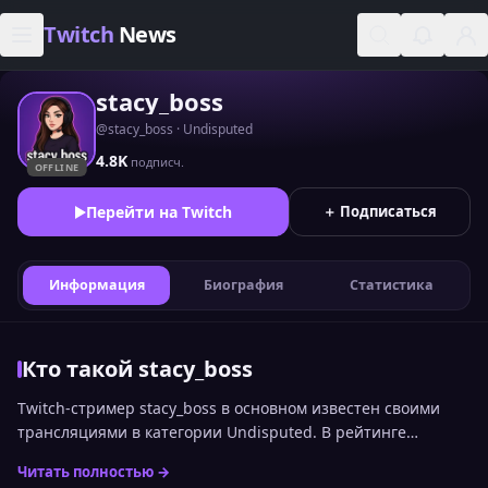
Skip to content
Twitch
News
stacy_boss
@stacy_boss · Undisputed
4.8K
подписч.
OFFLINE
Перейти на Twitch
＋ Подписаться
Информация
Биография
Статистика
Кто такой stacy_boss
Twitch-стример stacy_boss в основном известен своими
трансляциями в категории Undisputed. В рейтинге
стримеров Twitch по онлайну среди русскоязычной
Читать полностью →
аудитории канал сейчас занимает 2280 место. Статистика