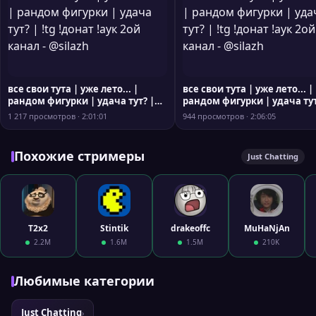
все свои тута | уже лето... |
все свои тута | уже лето... |
рандом фигурки | удача тут? |
рандом фигурки | удача тут
!tg !донат !аук 2ой канал - @silazh
!tg !донат !аук 2ой канал - @
1 217 просмотров · 2:01:01
944 просмотров · 2:06:05
Похожие стримеры
Just Chatting
T2x2
Stintik
drakeoffc
MuHaNjAn
2.2M
1.6M
1.5M
210K
Любимые категории
Just Chatting
›