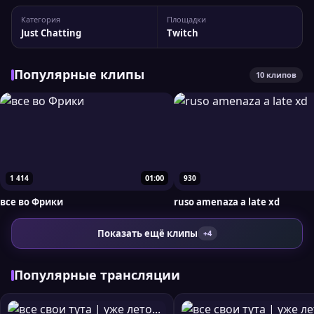
канала silazhik Статистика канала: 49 477 подписчиков,
Категория
Площадки
пиковый онлайн — 136 зрителей. Для более детального
Just Chatting
Twitch
анализа вы можете сравнить silazhik с...
Популярные клипы
10 клипов
01:00
1 414
930
все во Фрики
ruso amenaza a late xd
Показать ещё клипы
+4
Популярные трансляции