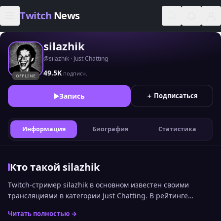
Skip to content
Twitch
News
silazhik
@silazhik · Just Chatting
49.5K
подписч.
OFFLINE
Запись
＋ Подписаться
Информация
Биография
Статистика
Кто такой silazhik
Twitch-стример silazhik в основном известен своими
трансляциями в категории Just Chatting. В рейтинге
стримеров Twitch по онлайну среди русскоязычной
Читать полностью →
аудитории канал сейчас занимает 764 место. Статистика