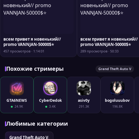
всем привет я новенький//
всем привет я новенький//
promo VANNJAN-50000$⭐
promo VANNJAN-50000$⭐
457 просмотров · 1:14:01
289 просмотров · 50:33
Похожие стримеры
Grand Theft Auto V
GTA6NEWS
CyberDedok
asiv0y
bogoluuubov
24.9K
3.4K
291.3K
196.8K
Любимые категории
Grand Theft Auto V
›