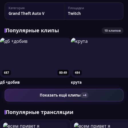
sigasoft На Twitch у стримера 5 833 подписчиков, а
Категория
Площадки
максимальный пик трансляции достигал 100
Grand Theft Auto V
Twitch
одновременных зрителей....
Популярные клипы
10 клипов
00:49
687
484
дб +добив
крута
Показать ещё клипы
+4
Популярные трансляции