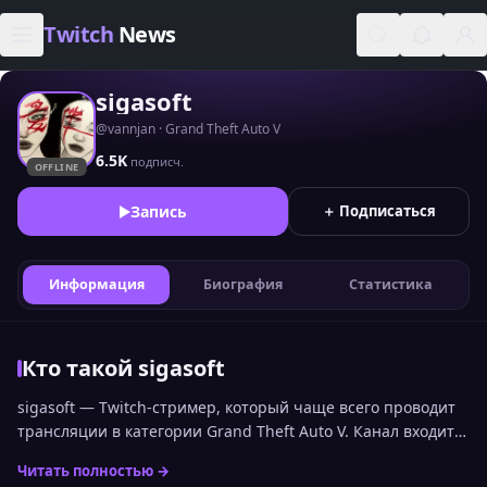
Skip to content
Twitch
News
sigasoft
@vannjan · Grand Theft Auto V
6.5K
подписч.
OFFLINE
Запись
＋ Подписаться
Информация
Биография
Статистика
Кто такой sigasoft
sigasoft — Twitch-стример, который чаще всего проводит
трансляции в категории Grand Theft Auto V. Канал входит в
топ стримеров Twitch по онлайну среди русскоязычной
Читать полностью →
аудитории и занимает 2134 место. Статистика канала