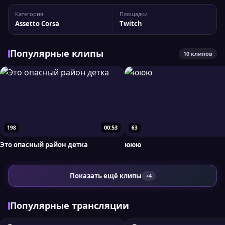
канала sergeyprimo Статистика канала: 1 897 подписчиков,
Категория
Площадки
пиковый онлайн — 304 зрителей. Для более детального
Assetto Corsa
Twitch
анализа вы можете сравнить...
Популярные клипы
10 клипов
00:53
198
63
Это опасный район детка
ююю
Показать ещё клипы
+4
Популярные трансляции