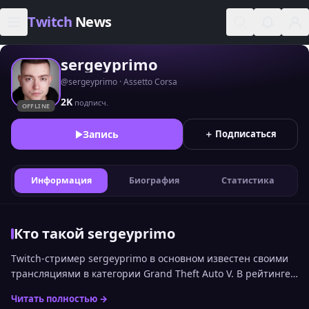
Skip to content
Twitch
News
sergeyprimo
@sergeyprimo · Assetto Corsa
2K
подписч.
OFFLINE
Запись
＋ Подписаться
Информация
Биография
Статистика
Кто такой sergeyprimo
Twitch-стример sergeyprimo в основном известен своими
трансляциями в категории Grand Theft Auto V. В рейтинге
стримеров Twitch по онлайну среди русскоязычной
Читать полностью →
аудитории канал сейчас занимает 2697 место. Статистика