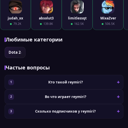
judah_xx
absolut3
limitlessqt
MixaZver
79.2K
139.8K
162.5K
506.5K
Любимые категории
Dota 2
›
Частые вопросы
Кто такой reymiri?
Во что играет reymiri?
Сколько подписчиков у reymiri?