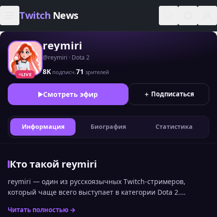
Skip to content
Twitch
News
reymiri
@reymiri · Dota 2
8K
71
подписч.
зрителей
LIVE
Смотреть эфир
＋ Подписаться
Информация
Биография
Статистика
Кто такой reymiri
reymiri — один из русскоязычных Twitch-стримеров,
который чаще всего выступает в категории Dota 2.
Позицию reymiri среди других каналов можно увидеть в
Читать полностью →
общем топе стримеров Twitch по онлайну. Статистика