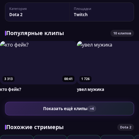
канала reymiri У канала 7 842 подписчиков, а
Категория
Площадки
максимальный пик трансляции доходил до 167 зрителей.
Dota 2
Twitch
При необходимости вы...
Популярные клипы
10 клипов
00:41
3 313
1 726
кто фейк?
увел мужика
Показать ещё клипы
+4
Похожие стримеры
Dota 2