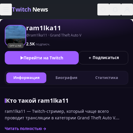
Skip to content
Twitch
News
ram1lka11
@ram1lka11 · Grand Theft Auto V
2.5K
подписч.
OFFLINE
Перейти на Twitch
＋ Подписаться
Информация
Биография
Статистика
Кто такой ram1lka11
ram1lka11 — Twitch-стример, который чаще всего
проводит трансляции в категории Grand Theft Auto V.
Канал входит в топ стримеров Twitch по онлайну среди
Читать полностью →
русскоязычной аудитории и занимает 2578 место.