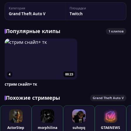
Статистика канала ram1lka11 На Twitch у стримера 2 509
Категория
Площадки
подписчиков, а максимальный пик трансляции достигал 8
Grand Theft Auto V
Twitch
одновременных зрителей....
Популярные клипы
1 клипов
00:23
4
стрим снайп+ тк
Похожие стримеры
Grand Theft Auto V
ActorStep
morphilina
suhoyq
GTA6NEWS