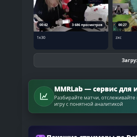
00:42
3 686 просмотров
00:27
1х30
zxc
Загру
MMRLab — сервис для и
Разбирайте матчи, отслеживайте 
игру с понятной аналитикой