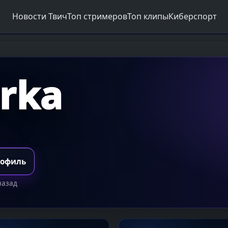
Новости Твич
Топ стримеров
Топ клипы
Киберспорт
rka
рофиль
назад