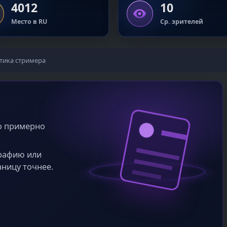
4012
10
Место в RU
Ср. зрителей
тика стримера
во примерно
графию или
аницу точнее.