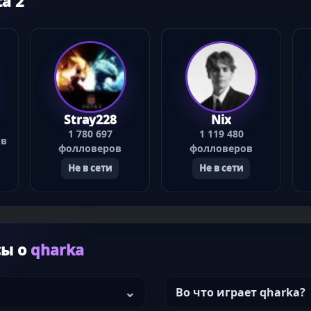
a 2
Stray228
Nix
1 780 697
1 119 480
ов
фолловеров
фолловеров
Не в сети
Не в сети
сы о
qharka
Во что играет qharka?