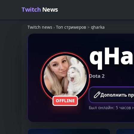
Skip to content
Twitch
News
Twitch news
›
Топ стримеров
>
qharka
qHa
Dota 2
Дополнить п
OFFLINE
Был онлайн: 5 часов 