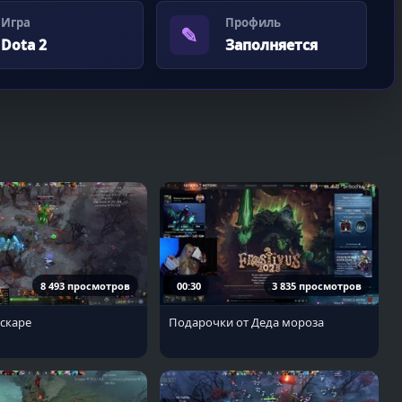
Игра
Профиль
✎
Dota 2
Заполняется
8 493 просмотров
00:30
3 835 просмотров
скаре
Подарочки от Деда мороза