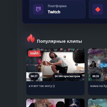
Платформа
◆
Twitch
Популярные клипы
ХАЙП
00:27
24 244 просмотров
00:33
а я вот так могу ()
мама на Ху