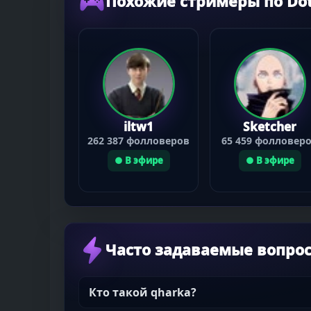
Похожие стримеры по Dot
iltw1
Sketcher
262 387 фолловеров
65 459 фолловер
● В эфире
● В эфире
Часто задаваемые вопро
Кто такой qharka?