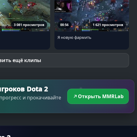
3 081 просмотров
00:56
1 621 просмотров
Я новую фармить
зить ещё клипы
гроков Dota 2
Открыть MMRLab
прогресс и прокачивайте