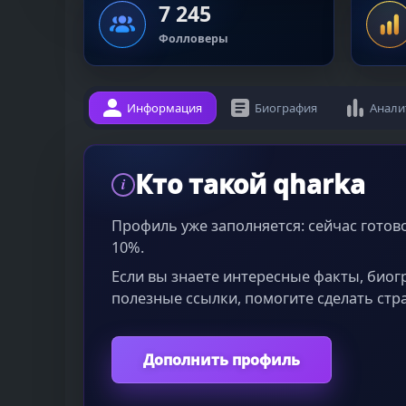
7 245
Фолловеры
Информация
Биография
Анали
Кто такой qharka
i
Профиль уже заполняется: сейчас гото
10%.
Если вы знаете интересные факты, био
полезные ссылки, помогите сделать стр
Дополнить профиль