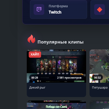
Платформа
◆
Twitch
Популярные клипы
ХАЙП
00:28
2 581 просмотров
00:32
Дикий рыг
Петушара