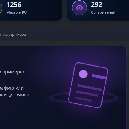
1256
292
Место в RU
Ср. зрителей
тика стримера
во примерно
графию или
аницу точнее.