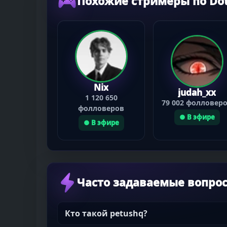
Похожие стримеры по Dot
Nix
judah_xx
1 120 650
79 002 фолловер
фолловеров
● В эфире
● В эфире
Часто задаваемые вопро
Кто такой petushq?