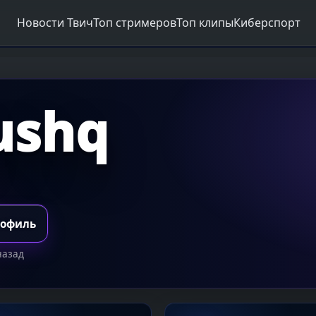
Новости Твич
Топ стримеров
Топ клипы
Киберспорт
ushq
рофиль
назад