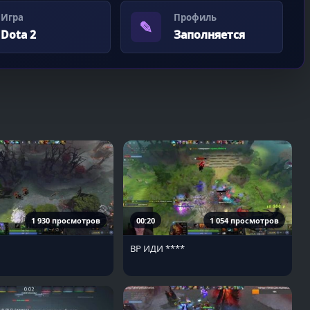
Игра
Профиль
✎
Dota 2
Заполняется
1 930 просмотров
00:20
1 054 просмотров
ВР ИДИ ****