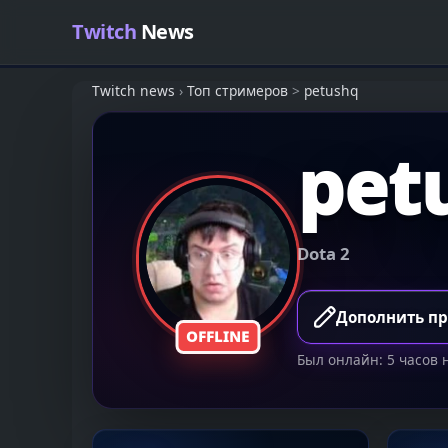
Skip to content
Twitch
News
Twitch news
›
Топ стримеров
>
petushq
pet
Dota 2
Дополнить п
OFFLINE
Был онлайн: 5 часов 