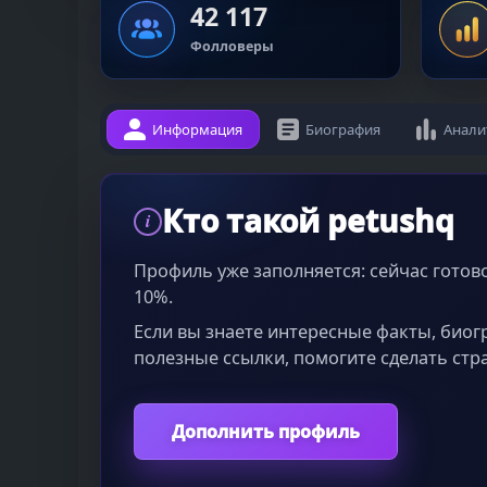
42 117
Фолловеры
Информация
Биография
Анали
Кто такой petushq
i
Профиль уже заполняется: сейчас гото
10%.
Если вы знаете интересные факты, био
полезные ссылки, помогите сделать стр
Дополнить профиль