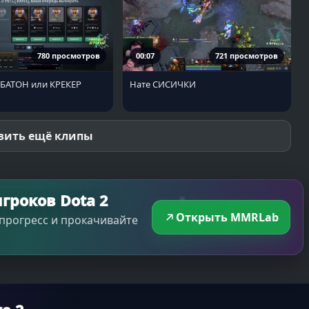
780 просмотров
00:07
721 просмотров
 БАТОН или КРЕКЕР
Нате СИСИЧКИ
зить ещё клипы
гроков Dota 2
Открыть MMRLab
прогресс и прокачивайте