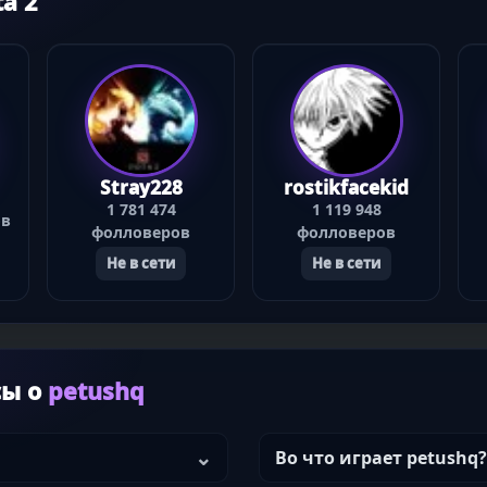
a 2
Stray228
rostikfacekid
1 781 474
1 119 948
ов
фолловеров
фолловеров
Не в сети
Не в сети
сы о
petushq
Во что играет petushq?