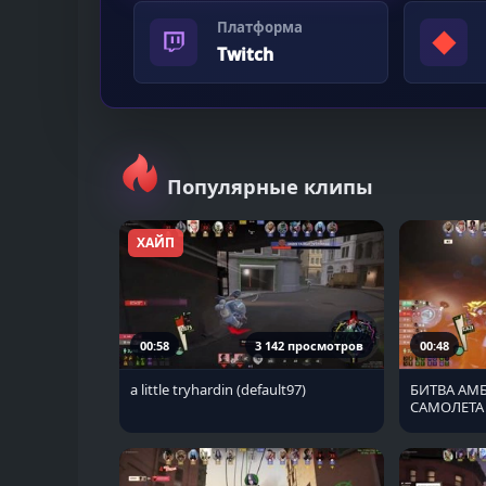
Платформа
◆
Twitch
Популярные клипы
ХАЙП
00:58
3 142 просмотров
00:48
a little tryhardin (default97)
БИТВА АМ
САМОЛЕТА