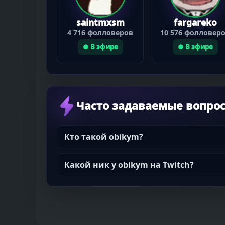
saintmxsm
fargareko
4 716 фолловеров
10 576 фолловер
● В эфире
● В эфире
Часто задаваемые вопро
Кто такой obikym?
Какой ник у obikym на Twitch?