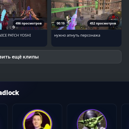
496 просмотров
00:19
452 просмотров
ICE PATCH YOSHI
нужно апнуть персонажа
зить ещё клипы
adlock