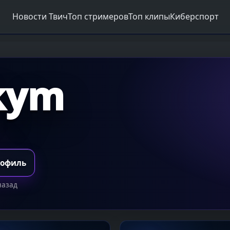
Новости Твич
Топ стримеров
Топ клипы
Киберспорт
kym
рофиль
назад