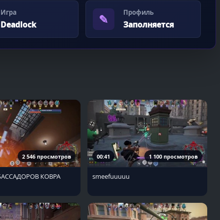
Игра
Профиль
✎
Deadlock
Заполняется
2 546 просмотров
00:41
1 100 просмотров
БАССАДОРОВ КОВРА
smeefuuuuu