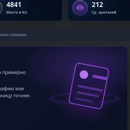
4841
212
Место в RU
Ср. зрителей
тика стримера
во примерно
графию или
аницу точнее.