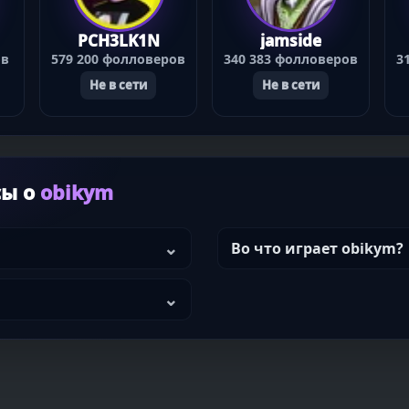
PCH3LK1N
jamside
ов
579 200 фолловеров
340 383 фолловеров
3
Не в сети
Не в сети
сы о
obikym
Во что играет obikym?