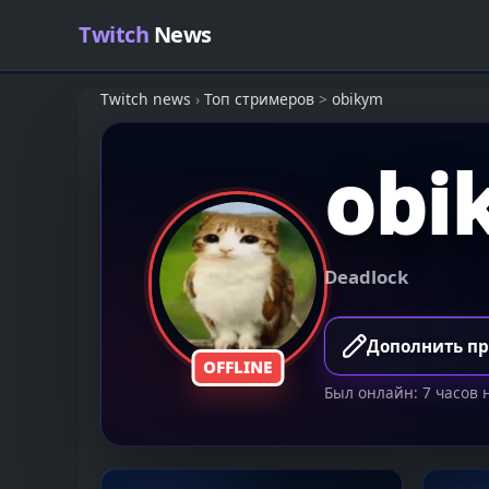
Skip to content
Twitch
News
Twitch news
›
Топ стримеров
>
obikym
obi
Deadlock
Дополнить п
OFFLINE
Был онлайн: 7 часов 