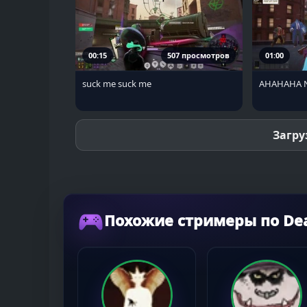
00:15
507 просмотров
01:00
suck me suck me
AHAHAHA N
Загру
Похожие стримеры по De