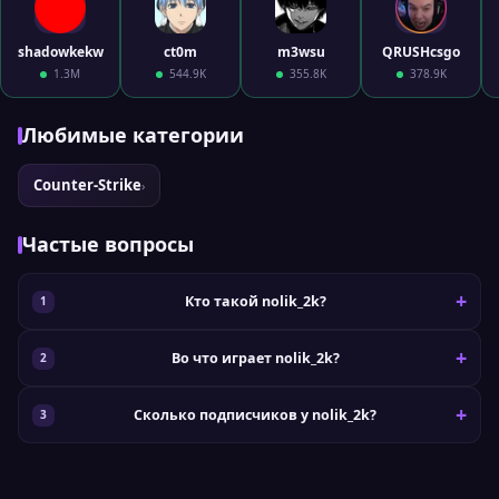
shadowkekw
ct0m
m3wsu
QRUSHcsgo
1.3M
544.9K
355.8K
378.9K
Любимые категории
Counter-Strike
›
Частые вопросы
Кто такой nolik_2k?
Во что играет nolik_2k?
Сколько подписчиков у nolik_2k?