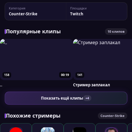
канала nolik_2k Статистика канала: 4 317 подписчиков,
Категория
Площадки
пиковый онлайн — 206 зрителей. Для более детального
Counter-Strike
Twitch
анализа вы можете сравнить nolik_2k с другими...
Популярные клипы
10 клипов
00:19
158
141
..
Стример заплакал
Показать ещё клипы
+4
Похожие стримеры
Counter-Strike