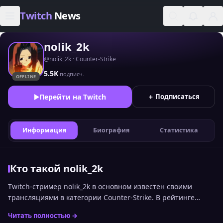
Skip to content
Twitch
News
nolik_2k
@nolik_2k · Counter-Strike
5.5K
подписч.
OFFLINE
Перейти на Twitch
＋ Подписаться
Информация
Биография
Статистика
Кто такой nolik_2k
Twitch-стример nolik_2k в основном известен своими
трансляциями в категории Counter-Strike. В рейтинге
стримеров Twitch по онлайну среди русскоязычной
Читать полностью →
аудитории канал сейчас занимает 2336 место. Статистика