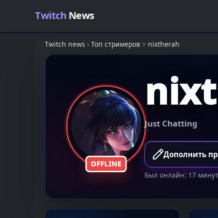
Skip to content
Twitch
News
Twitch news
›
Топ стримеров
>
nixtherah
nix
Just Chatting
Дополнить п
OFFLINE
Был онлайн: 17 минут