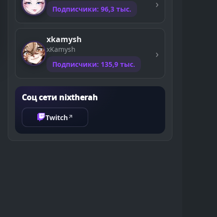
Подписчики: 96,3 тыс.
xkamysh
xKamysh
Подписчики: 135,9 тыс.
Соц сети nixtherah
Twitch
↗