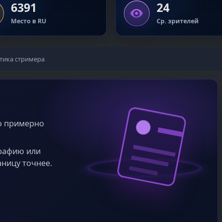
6391
24
Место в RU
Ср. зрителей
тика стримера
во примерно
графию или
аницу точнее.