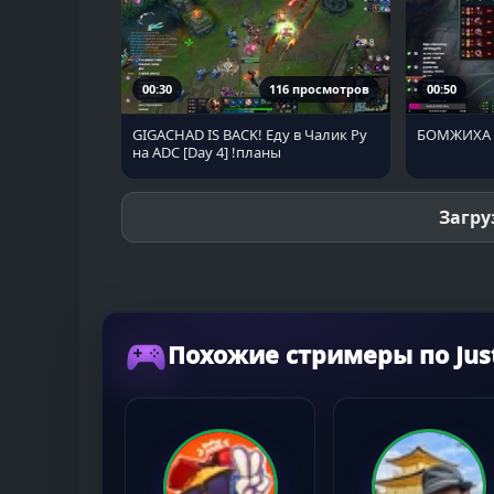
00:30
116 просмотров
00:50
GIGACHAD IS BACK! Еду в Чалик Ру
БОМЖИХА 
на ADC [Day 4] !планы
Загру
Похожие стримеры по Just