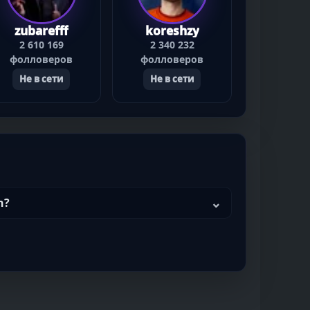
zubarefff
koreshzy
2 610 169
2 340 232
фолловеров
фолловеров
Не в сети
Не в сети
h?