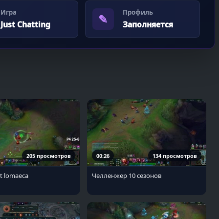
Игра
Профиль
✎
Just Chatting
Заполняется
205 просмотров
00:26
134 просмотров
pt lomaeca
Челленжер 10 сезонов