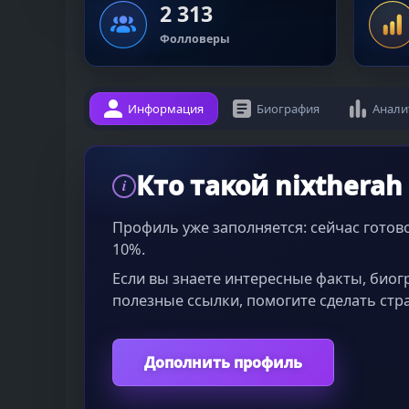
2 313
Фолловеры
Информация
Биография
Анали
Кто такой nixtherah
i
Профиль уже заполняется: сейчас гото
10%.
Если вы знаете интересные факты, био
полезные ссылки, помогите сделать стр
Дополнить профиль