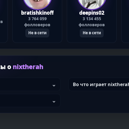
bratishkinoff
deepins02
3 764 059
3 134 455
ов
фолловеров
фолловеров
Не в сети
Не в сети
сы о
nixtherah
Во что играет nixthera