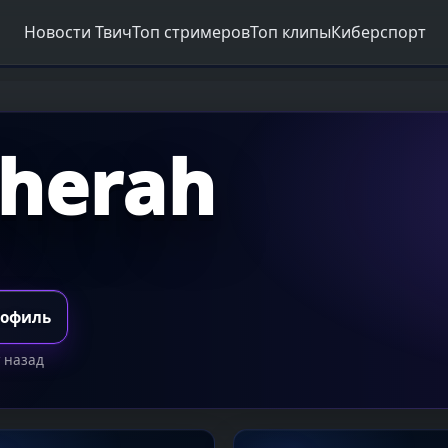
Новости Твич
Топ стримеров
Топ клипы
Киберспорт
therah
рофиль
 назад