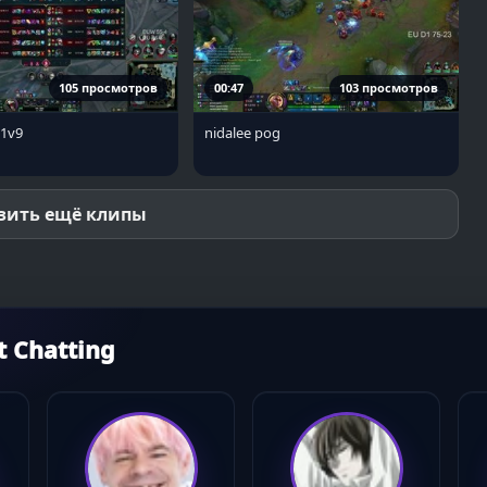
105 просмотров
00:47
103 просмотров
1v9
nidalee pog
зить ещё клипы
 Chatting