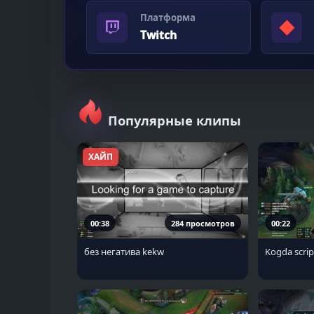
Платформа
◆
Twitch
Популярные клипы
ХАЙП
00:38
284 просмотров
00:22
без негатива kekw
Kogda scri