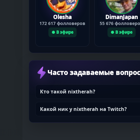
Olesha
DimanJapan
172 617 фолловеров
55 676 фолловер
● В эфире
● В эфире
Часто задаваемые вопро
Кто такой nixtherah?
Какой ник у nixtherah на Twitch?