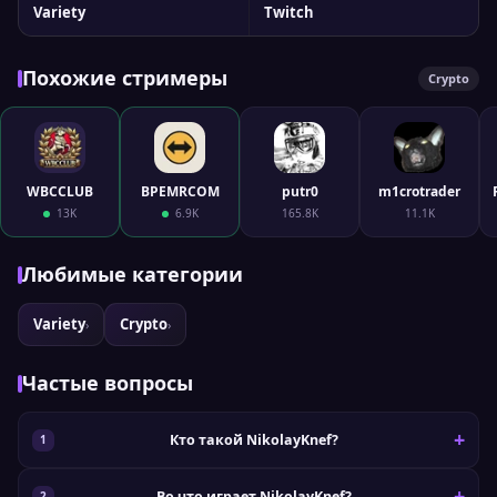
Variety
Twitch
Похожие стримеры
Crypto
WBCCLUB
BPEMRCOM
putr0
m1crotrader
13K
6.9K
165.8K
11.1K
Любимые категории
Variety
Crypto
›
›
Частые вопросы
Кто такой NikolayKnef?
Во что играет NikolayKnef?