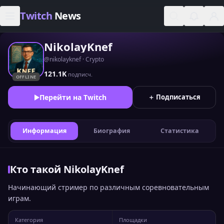
Skip to content
Twitch
News
NikolayKnef
@nikolayknef · Crypto
121.1K
подписч.
OFFLINE
Перейти на Twitch
＋ Подписаться
Информация
Биография
Статистика
Кто такой NikolayKnef
Начинающий стример по различным соревновательным
играм.
Категория
Площадки