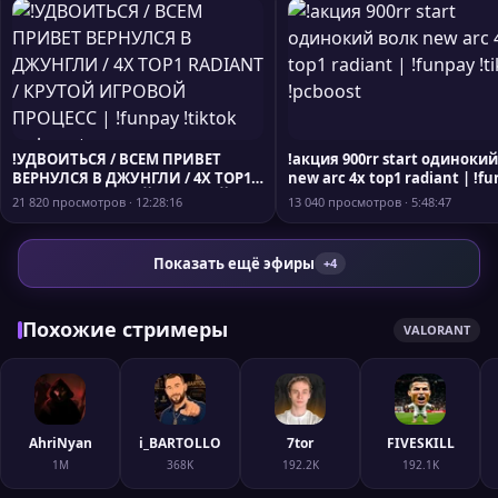
!УДВОИТЬСЯ / ВСЕМ ПРИВЕТ
!акция 900rr start одинокий
ВЕРНУЛСЯ В ДЖУНГЛИ / 4X TOP1
new arc 4x top1 radiant | !f
RADIANT / КРУТОЙ ИГРОВОЙ
!tiktok !pcboost
21 820 просмотров · 12:28:16
13 040 просмотров · 5:48:47
ПРОЦЕСС | !funpay !tiktok
!pcboost
Показать ещё эфиры
+4
Похожие стримеры
VALORANT
AhriNyan
i_BARTOLLO
7tor
FIVESKILL
1M
368K
192.2K
192.1K