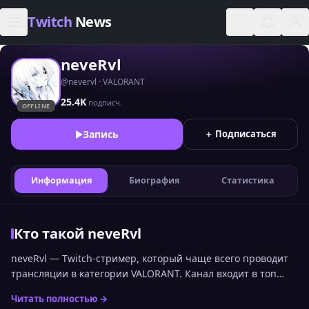
Skip to content
Twitch
News
neveRvl
@nevervl · VALORANT
25.4K
подписч.
OFFLINE
Запись
＋ Подписаться
Информация
Биография
Статистика
Кто такой neveRvl
neveRvl — Twitch-стример, который чаще всего проводит
трансляции в категории VALORANT. Канал входит в топ
стримеров Twitch по онлайну среди русскоязычной
Читать полностью →
аудитории и занимает 1403 место. Статистика канала