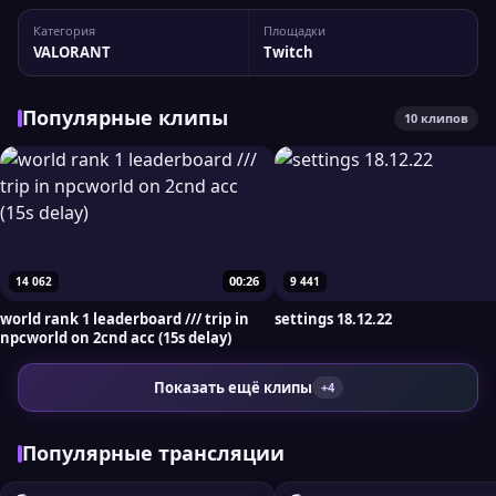
neveRvl На Twitch у стримера 17 375 подписчиков, а
Категория
Площадки
максимальный пик трансляции достигал 686
VALORANT
Twitch
одновременных зрителей. Вы можете сравнить...
Популярные клипы
10 клипов
00:26
14 062
9 441
world rank 1 leaderboard /// trip in
settings 18.12.22
npcworld on 2cnd acc (15s delay)
Показать ещё клипы
+4
Популярные трансляции