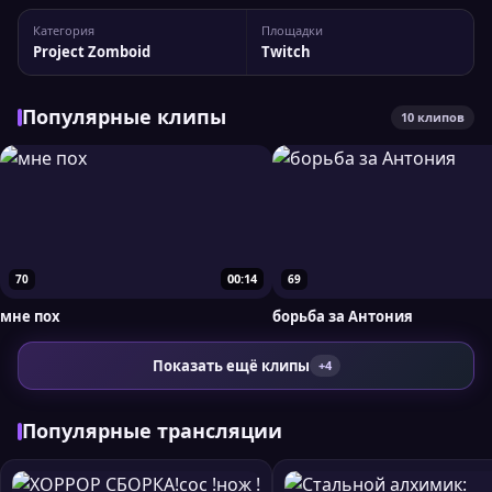
Статистика канала nbd_teleg На Twitch у стримера 4 958
Категория
Площадки
подписчиков, а максимальный пик трансляции достигал
Project Zomboid
Twitch
758 одновременных зрителей. Вы можете...
Популярные клипы
10 клипов
00:14
70
69
мне пох
борьба за Антония
Показать ещё клипы
+4
Популярные трансляции