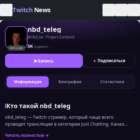
Skip to content
Twitch
News
nbd_teleg
@nbd_tw · Project Zomboid
5K
подписч.
OFFLINE
Запись
＋ Подписаться
Информация
Биография
Статистика
Кто такой nbd_teleg
nbd_teleg — Twitch-стример, который чаще всего
проводит трансляции в категории Just Chatting. Канал
входит в топ стримеров Twitch по онлайну среди
Читать полностью →
русскоязычной аудитории и занимает 2262 место.