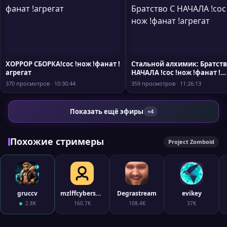
ХОРРОР СБОРКА!сос !нож !фанат !
Стальной алхимик: Братств
агрегат
НАЧАЛА !сос !нож !фанат !
агрегат
370 просмотров · 10:30:44
359 просмотров · 11:26:13
Показать ещё эфиры
+4
Похожие стримеры
Project Zomboid
gruccv
mzlffcybersport
Degrastream
evikey
2.8K
160.7K
108.4K
37K