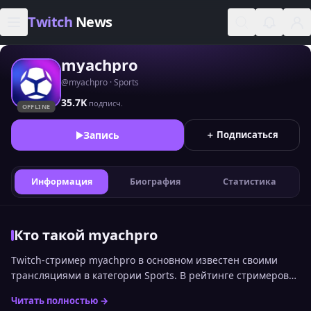
Skip to content
Twitch
News
myachpro
@myachpro · Sports
35.7K
подписч.
OFFLINE
Запись
＋ Подписаться
Информация
Биография
Статистика
Кто такой myachpro
Twitch-стример myachpro в основном известен своими
трансляциями в категории Sports. В рейтинге стримеров
Twitch по онлайну среди русскоязычной аудитории канал
Читать полностью →
сейчас занимает 1100 место. Статистика канала myachpro