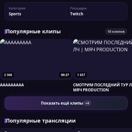
Статистика канала: 27 647 подписчиков, пиковый онлайн
Категория
Площадки
— 2 582 зрителей. Для более детального анализа вы
Sports
Twitch
можете сравнить myachpro с другими...
Популярные клипы
10 клипов
00:27
2 368
1 657
ААААААААА
СМОТРИМ ПОСЛЕДНИЙ ТУР Л
МЯЧ PRODUCTION
Показать ещё клипы
+4
Популярные трансляции