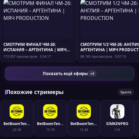
СМОТРИМ ФИНАЛ ЧМ-26:
СМОТРИМ 1/2 ЧМ-26: АНГЛИ
ИСПАНИЯ – АРГЕНТИНА | МЯЧ
АРГЕНТИНА | МЯЧ PRODUC
PRODUCTION
172 057 просмотров · 3:54:17
88 185 просмотров · 3:07:13
Показать ещё эфиры
+4
Похожие стримеры
Sports
BetBoomTennis
BetBoomTennis2
BetBoomTennis3
SIMKINPRO
24.3K
15.7K
12.2K
11K