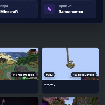
Игра
Профиль
✎
Minecraft
Заполняется
441 просмотров
00:12
403 просмотров
пиздец