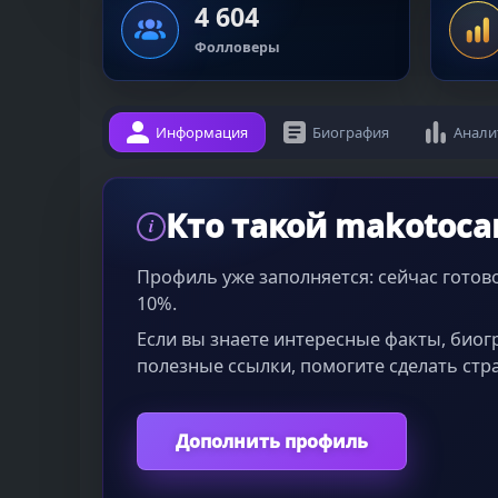
4 604
Фолловеры
Информация
Биография
Анали
Кто такой makotoc
i
Профиль уже заполняется: сейчас гото
10%.
Если вы знаете интересные факты, био
полезные ссылки, помогите сделать стр
Дополнить профиль