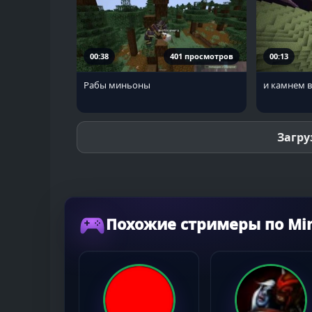
00:38
401 просмотров
00:13
Рабы миньоны
и камнем 
Загру
Похожие стримеры по Min