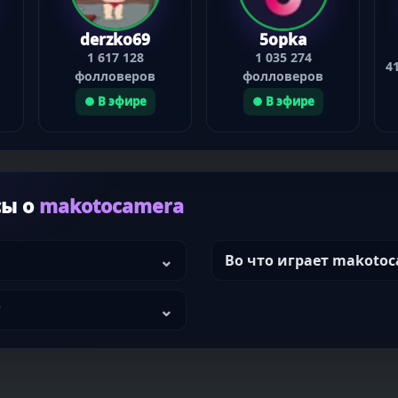
derzko69
5opka
1 617 128
1 035 274
4
фолловеров
фолловеров
● В эфире
● В эфире
сы о
makotocamera
Во что играет makoto
?