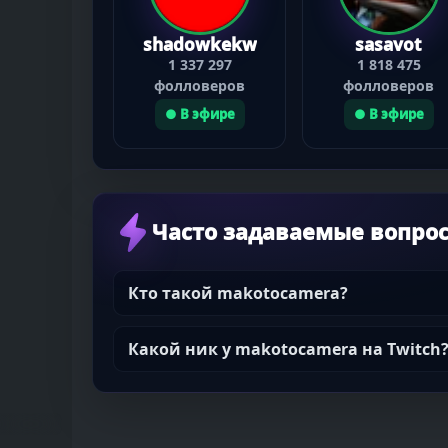
shadowkekw
sasavot
1 337 297
1 818 475
фолловеров
фолловеров
● В эфире
● В эфире
Часто задаваемые вопро
Кто такой makotocamera?
Какой ник у makotocamera на Twitch