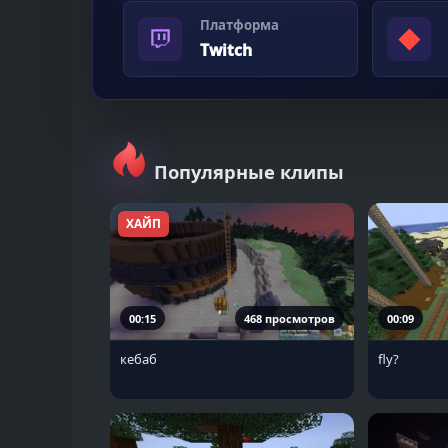
Платформа
◆
Twitch
Популярные клипы
ХАЙП
00:15
468 просмотров
00:09
кебаб
fly?