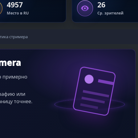
4957
26
Место в RU
Ср. зрителей
тика стримера
amera
во примерно
графию или
аницу точнее.