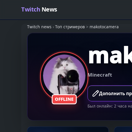
Skip to content
Twitch
News
Twitch news
›
Топ стримеров
>
makotocamera
mak
Minecraft
Дополнить п
OFFLINE
Был онлайн: 2 часа н