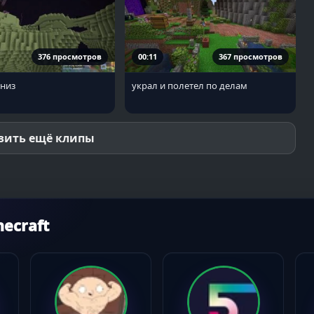
376 просмотров
00:11
367 просмотров
вниз
украл и полетел по делам
зить ещё клипы
ecraft