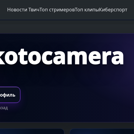
Новости Твич
Топ стримеров
Топ клипы
Киберспорт
otocamera
рофиль
азад