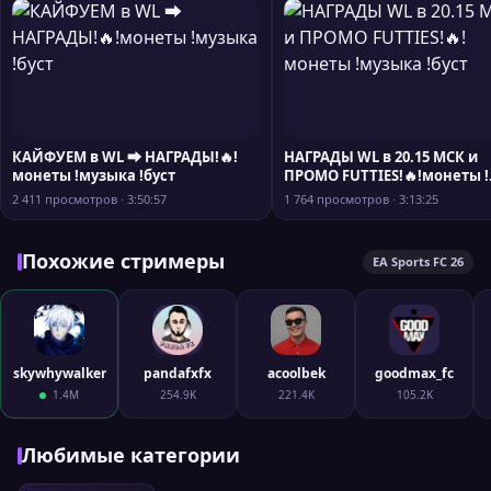
КАЙФУЕМ в WL ⮕ НАГРАДЫ!🔥!
НАГРАДЫ WL в 20.15 МСК и
монеты !музыка !буст
ПРОМО FUTTIES!🔥!монеты !
музыка !буст
2 411 просмотров · 3:50:57
1 764 просмотров · 3:13:25
Похожие стримеры
EA Sports FC 26
skywhywalker
pandafxfx
acoolbek
goodmax_fc
1.4M
254.9K
221.4K
105.2K
Любимые категории