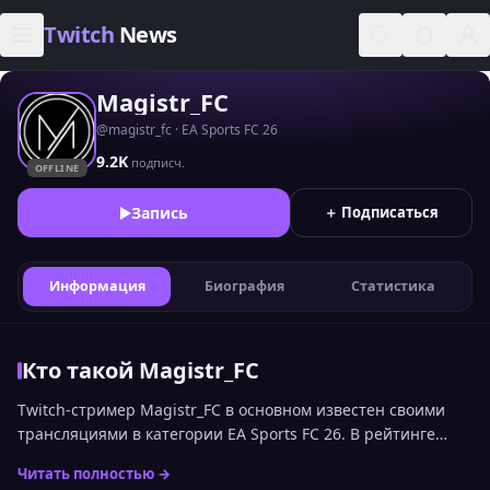
Skip to content
Twitch
News
Magistr_FC
@magistr_fc · EA Sports FC 26
9.2K
подписч.
OFFLINE
Запись
＋ Подписаться
Информация
Биография
Статистика
Кто такой Magistr_FC
Twitch-стример Magistr_FC в основном известен своими
трансляциями в категории EA Sports FC 26. В рейтинге
стримеров Twitch по онлайну среди русскоязычной
Читать полностью →
аудитории канал сейчас занимает 1851 место. Статистика