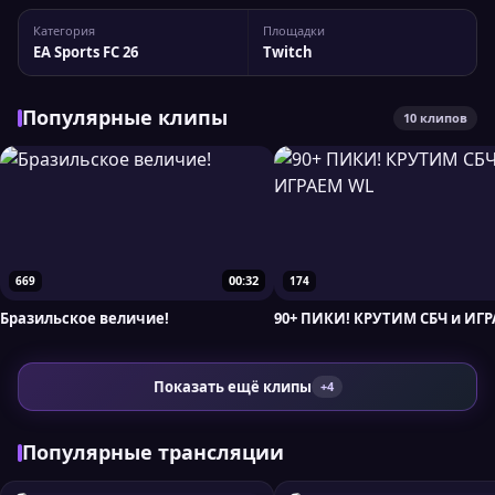
канала Magistr_FC Статистика канала: 9 066 подписчиков,
Категория
Площадки
пиковый онлайн — 184 зрителей. Для более детального
EA Sports FC 26
Twitch
анализа вы можете сравнить...
Популярные клипы
10 клипов
00:32
669
174
Бразильское величие!
90+ ПИКИ! КРУТИМ СБЧ и ИГ
Показать ещё клипы
+4
Популярные трансляции