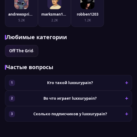
andrewxprince
marksman1996
robben1203
5.2K
2.2K
1.2K
Любимые категории
Off The Grid
›
Частые вопросы
Кто такой luxxurypain?
Во что играет luxxurypain?
Сколько подписчиков у luxxurypain?