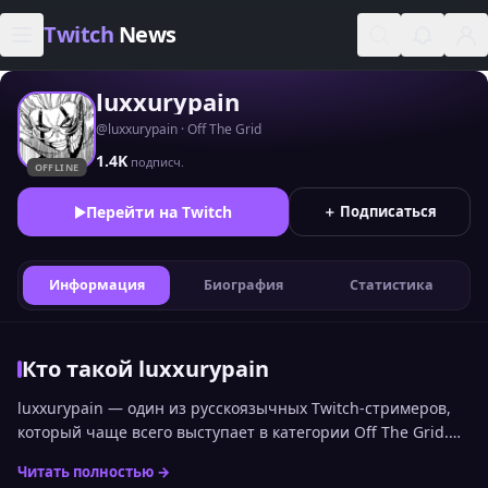
Skip to content
Twitch
News
luxxurypain
@luxxurypain · Off The Grid
1.4K
подписч.
OFFLINE
Перейти на Twitch
＋ Подписаться
Информация
Биография
Статистика
Кто такой luxxurypain
luxxurypain — один из русскоязычных Twitch-стримеров,
который чаще всего выступает в категории Off The Grid.
Позицию luxxurypain среди других каналов можно увидеть
Читать полностью →
в общем топе стримеров Twitch по онлайну. Статистика