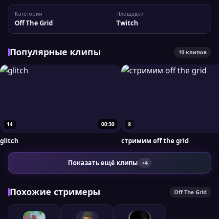
канала luxxurypain У канала 1 321 подписчиков, а
Категория
Площадки
максимальный пик трансляции доходил до 1 617 зрителей.
Off The Grid
Twitch
При необходимости...
Популярные клипы
10 клипов
00:30
14
8
glitch
стримим off the grid
Показать ещё клипы
+4
Похожие стримеры
Off The Grid