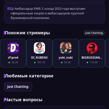
03
🤝 Амбассадор PARI. С конца 2023 года выступает
официальным лицом и амбассадором крупной
букмекерской компании.
Похожие стримеры
Just Chatting
d1pro4
DI_RUBENS
yuki_nuki
BIGRUSSIANMUM
36.2K
195.1K
55.6K
172.6K
Любимые категории
Just Chatting
›
Частые вопросы