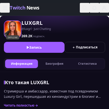
Skip to content
Twitch
News
LUXGRL
@luxgrl · Just Chatting
269.2K
подписч.
OFFLINE
Запись
＋ Подписаться
Информация
Биография
Статистика
Кто такая LUXGRL
Стримерша и амбассадор, известная под псевдонимом
Luxury Girl, перешедшая из киноиндустрии в блогинг и
разговорный стриминг.
Читать полностью →