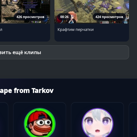
426 просмотров
00:26
424 просмотров
ил
Крафтим перчатки
зить ещё клипы
ape from Tarkov