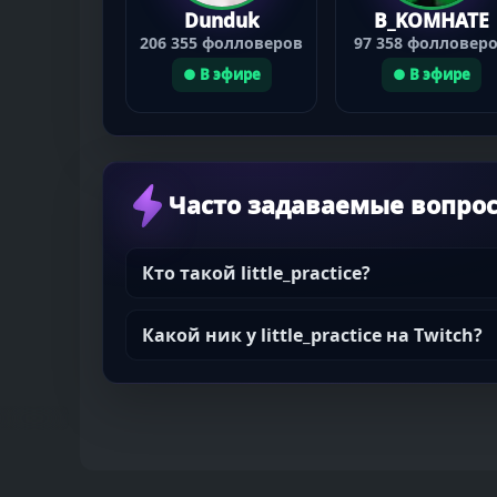
Dunduk
B_KOMHATE
206 355 фолловеров
97 358 фолловер
● В эфире
● В эфире
Часто задаваемые вопро
Кто такой little_practice?
Какой ник у little_practice на Twitch?