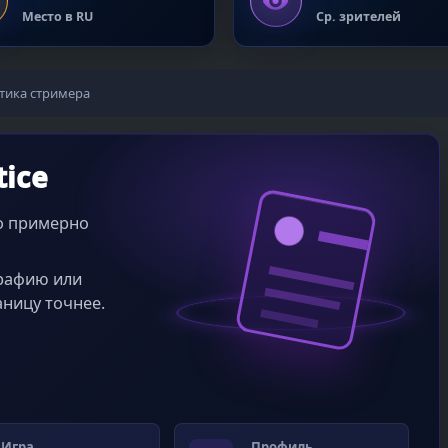
Место в RU
Ср. зрителей
тика стримера
tice
во примерно
графию или
аницу точнее.
Игра
Профиль