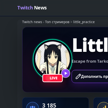
Skip to content
Twitch
News
Twitch news
›
Топ стримеров
>
little_practice
Litt
Escape from Tark
▶
Дополнить п
LIVE
3 185