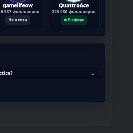
gamelifeow
QuattroAce
26 537 фолловеров
223 030 фолловеров
Не в сети
● В эфире
ctice?