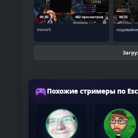
00:30
482 просмотров
00:23
mirror5
подивайн
Загру
Похожие стримеры по Esc