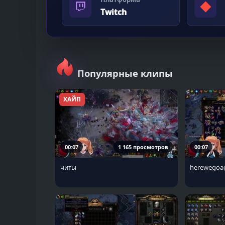
◆
Twitch
Популярные клипы
ХАЙП
00:07
1 165 просмотров
00:07
читы
herewegoa