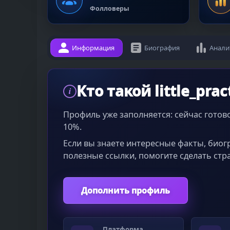
Фолловеры
Информация
Биография
Анали
Кто такой little_prac
i
Профиль уже заполняется: сейчас гото
10%.
Если вы знаете интересные факты, био
полезные ссылки, помогите сделать стр
Дополнить профиль
Платформа