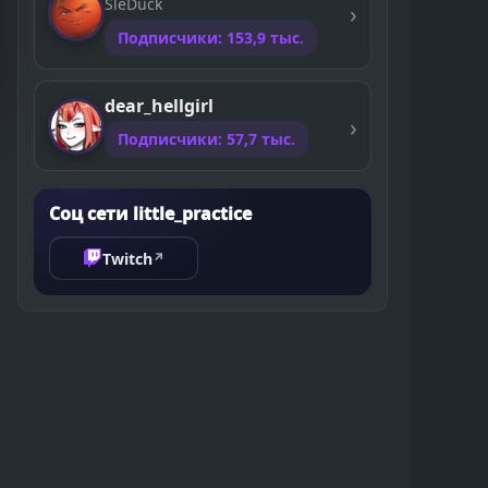
SleDuck
Подписчики: 153,9 тыс.
dear_hellgirl
Подписчики: 57,7 тыс.
Соц сети little_practice
Twitch
↗