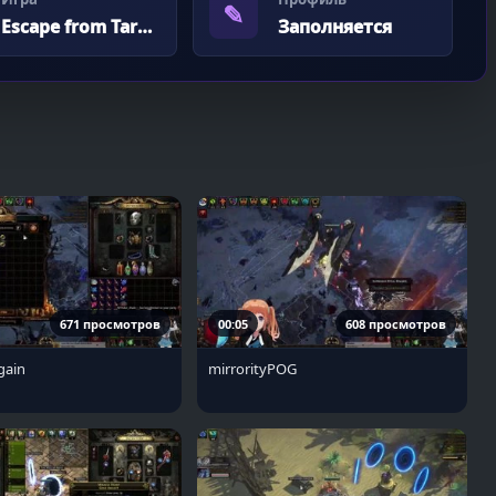
✎
Escape from Tarkov
Заполняется
671 просмотров
00:05
608 просмотров
gain
mirrorityPOG