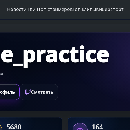
Новости Твич
Топ стримеров
Топ клипы
Киберспорт
le_practice
ov
Смотреть
рофиль
5680
164