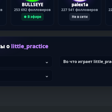
BULLSEYE
palex1a
ов
253 692 фолловеров
227 541 фолловеров
2
● В эфире
Не в сети
сы о
little_practice
Во что играет little_pra